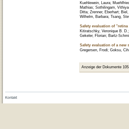
Kuehlewein, Laura
;
Muehlfrie
Mathias
;
Sothilingam, Vithiyan
Ditta
;
Zrenner, Eberhart
;
Biel,
Wilhelm, Barbara
;
Tsang, St
Safety evaluation of "retina
Kitiratschky, Veronique B. D.
Gekeler, Florian
;
Bartz-Schmid
Safety evaluation of a new 
Gregersen, Frodi
;
Goksu, Cih
Anzeige der Dokumente 105
Kontakt