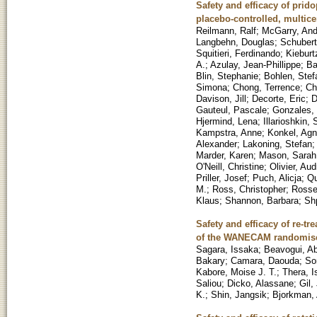
Safety and efficacy of prid
placebo-controlled, multice
Reilmann, Ralf
;
McGarry, An
Langbehn, Douglas
;
Schubert
Squitieri, Ferdinando
;
Kieburt
A.
;
Azulay, Jean-Phillippe
;
Ba
Blin, Stephanie
;
Bohlen, Stef
Simona
;
Chong, Terrence
;
Ch
Davison, Jill
;
Decorte, Eric
;
D
Gauteul, Pascale
;
Gonzales,
Hjermind, Lena
;
Illarioshkin,
Kampstra, Anne
;
Konkel, Agn
Alexander
;
Lakoning, Stefan
Marder, Karen
;
Mason, Sarah
O'Neill, Christine
;
Olivier, Au
Priller, Josef
;
Puch, Alicja
;
Qu
M.
;
Ross, Christopher
;
Rosse
Klaus
;
Shannon, Barbara
;
Sh
Safety and efficacy of re-tr
of the WANECAM randomised
Sagara, Issaka
;
Beavogui, A
Bakary
;
Camara, Daouda
;
So
Kabore, Moise J. T.
;
Thera, I
Saliou
;
Dicko, Alassane
;
Gil,
K.
;
Shin, Jangsik
;
Bjorkman,