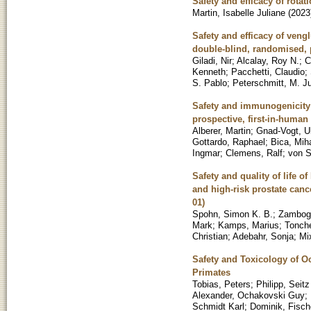
Safety and efficacy of rota
Martin, Isabelle Juliane
(
2023
Safety and efficacy of veng
double-blind, randomised, p
Giladi, Nir
;
Alcalay, Roy N.
;
C
Kenneth
;
Pacchetti, Claudio
;
S. Pablo
;
Peterschmitt, M. Ju
Safety and immunogenicity 
prospective, first-in-human 
Alberer, Martin
;
Gnad-Vogt, Ul
Gottardo, Raphael
;
Bica, Mih
Ingmar
;
Clemens, Ralf
;
von S
Safety and quality of life 
and high-risk prostate canc
01)
Spohn, Simon K. B.
;
Zambogl
Mark
;
Kamps, Marius
;
Tonche
Christian
;
Adebahr, Sonja
;
Mi
Safety and Toxicology of 
Primates
Tobias, Peters
;
Philipp, Seit
Alexander, Ochakovski Guy
;
Schmidt Karl
;
Dominik, Fisch