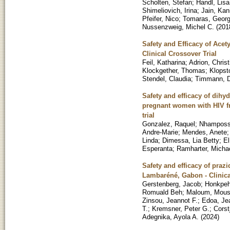
Scholten, Stefan
;
Handl, Lisa
Shimeliovich, Irina
;
Jain, Kan
Pfeifer, Nico
;
Tomaras, Georg
Nussenzweig, Michel C.
(
201
Safety and Efficacy of Ace
Clinical Crossover Trial
Feil, Katharina
;
Adrion, Christ
Klockgether, Thomas
;
Klopst
Stendel, Claudia
;
Timmann, 
Safety and efficacy of dihyd
pregnant women with HIV f
trial
Gonzalez, Raquel
;
Nhampossa
Andre-Marie
;
Mendes, Anete
Linda
;
Dimessa, Lia Betty
;
El
Esperanta
;
Ramharter, Micha
Safety and efficacy of pra
Lambaréné, Gabon - Clinical
Gerstenberg, Jacob
;
Honkpeh
Romuald Beh
;
Maloum, Mous
Zinsou, Jeannot F.
;
Edoa, Je
T.
;
Kremsner, Peter G.
;
Corst
Adegnika, Ayola A.
(
2024
)