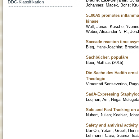
Braune, Eike-Benjamin
;
Schus
DDC-Klassifikation
Johannes
;
Macek, Boris
;
Kru
S100A9 promotes inflammas
kinase
Wolf, Jonas
;
Kusche, Yvonn
Weber, Alexander N. R.
;
Jorc
Saccade reaction time asym
Bieg, Hans-Joachim
;
Brescia
Sachbücher, populäre
Beer, Mathias
(
2015
)
Die Sache des Hadith ernst
Theologie
Vimercati Sanseverino, Rugg
SadA-Expressing Staphyloc
Luqman, Arif
;
Nega, Muluget
Safe and Fast Tracking on 
Nubert, Julian
;
Koehler, Joha
Safety and antiviral activit
Bar-On, Yotam
;
Gruell, Henn
Lehmann, Clara
;
Suarez, Isab