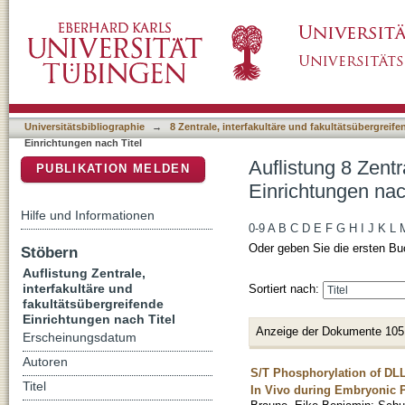
Auflistung 8 Zentrale, interfakultäre und faku
DSpace Repositorium (Manakin basiert)
Universitätsbibliographie
→
8 Zentrale, interfakultäre und fakultätsübergreif
Einrichtungen nach Titel
Auflistung 8 Zentr
PUBLIKATION MELDEN
Einrichtungen nac
Hilfe und Informationen
0-9
A
B
C
D
E
F
G
H
I
J
K
L
Oder geben Sie die ersten Bu
Stöbern
Auflistung Zentrale,
interfakultäre und
Sortiert nach:
fakultätsübergreifende
Einrichtungen nach Titel
Anzeige der Dokumente 105
Erscheinungsdatum
Autoren
S/T Phosphorylation of DLL1
Titel
In Vivo during Embryonic 