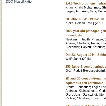
DDC-Klassifikation
2,4,6-Trichlorophenylhydr
Khan, Khalid Mohammed
;
Sh
Sajjad
;
Ambreen, Nida
;
Perve
20 Jahre IZEW : 1990-2010
Kipke, Roland [Red.]
(
2010
)
2000-year-old pathogen ge
individuals
Neukamm, Judith
;
Pfrengle, 
Avanzi, Charlotte
;
Reiter, Ella
Alexander
;
Harvati, Katerina
;
Der 23. August 1944 : Sch
Wolf, Josef
(
2018
)
250 Jahre Eisenhüttenindust
Gräf, Rudolf [HerausgeberIn]
2D and 3D convolutional ne
squamous cell carcinoma
Starke, Sebastian
;
Leger, St
Andreas
;
Kalinauskaite, God
Grun, Jens
;
Ganswindt, Ute
;
Richter, Christian
;
Troost, Es