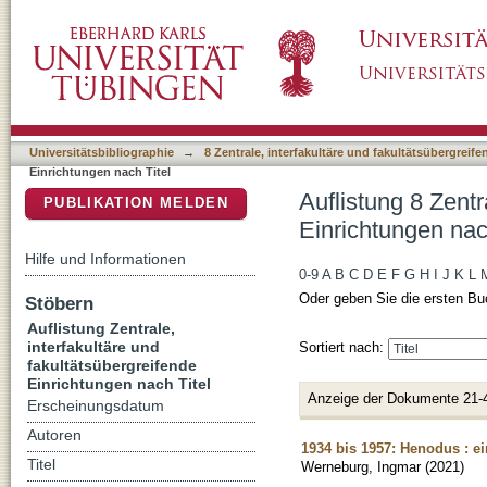
Auflistung 8 Zentrale, interfakultäre und faku
DSpace Repositorium (Manakin basiert)
Universitätsbibliographie
→
8 Zentrale, interfakultäre und fakultätsübergreif
Einrichtungen nach Titel
Auflistung 8 Zentr
PUBLIKATION MELDEN
Einrichtungen nac
Hilfe und Informationen
0-9
A
B
C
D
E
F
G
H
I
J
K
L
Oder geben Sie die ersten Bu
Stöbern
Auflistung Zentrale,
interfakultäre und
Sortiert nach:
fakultätsübergreifende
Einrichtungen nach Titel
Anzeige der Dokumente 21-
Erscheinungsdatum
Autoren
1934 bis 1957: Henodus : e
Titel
Werneburg, Ingmar
(
2021
)