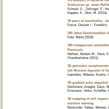
3-D analysis of bacterial ce
Acidovorax sp. strain Bo
Schmid, G.
;
Zeitvogel, F.
;
Ha
Kappler, A.
;
Obst, M.
(
2014
)
30 years of nanobodies - an
Frecot, Desiree I.
;
Froehlich,
300 Jahre Gesetzesartikel
Fata, Márta
(
2024
)
309 metagenome assembled 
Peninsula
Nathani, Neelam M.
;
Dave, K
Chandrashekar
(
2021
)
3D geometric morphometric
late Miocene deposits of C
Ioannidou, Melania
;
Koufos, 
3D gradient echo snapshot 
Deshmane, Anagha
;
Zaiss, M
Ernemann, Ulrike
;
Scheffler,
3D mapping of soil organic
machine learning
Rentschler, Tobias
;
Werban, U