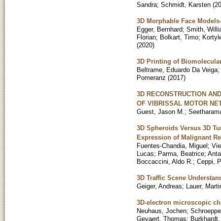
Sandra
;
Schmidt, Karsten
(
2
3D Morphable Face Models-
Egger, Bernhard
;
Smith, Willi
Florian
;
Bolkart, Timo
;
Korty
(
2020
)
3D Printing of Biomolecul
Beltrame, Eduardo Da Veiga
Pomeranz
(
2017
)
3D RECONSTRUCTION AND
OF VIBRISSAL MOTOR N
Guest, Jason M.
;
Seetharama
3D Spheroids Versus 3D Tu
Expression of Malignant Re
Fuentes-Chandia, Miguel
;
Vie
Lucas
;
Parma, Beatrice
;
Anta
Boccaccini, Aldo R.
;
Ceppi, 
3D Traffic Scene Understan
Geiger, Andreas
;
Lauer, Marti
3D-electron microscopic cha
Neuhaus, Jochen
;
Schroeppel
Gevaert, Thomas
;
Burkhardt,