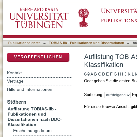
Auflistung TOBIAS-lib - Publikationen und D
DSpace Repositorium (Manakin basiert)
Publikationsdienste
→
TOBIAS-lib - Publikationen und Dissertationen
→
Au
Auflistung TOBIAS
VERÖFFENTLICHEN
Klassifikation
Kontakt
0-9
A
B
C
D
E
F
G
H
I
J
K
L
Verträge
Oder geben Sie die ersten Bu
Hilfe und Informationen
Sortierung:
Er
Stöbern
Für diese Browse-Ansicht gib
Auflistung TOBIAS-lib -
Publikationen und
Dissertationen nach DDC-
Klassifikation
Erscheinungsdatum