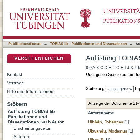
Auflistung TOBIAS-lib - Publikationen und Di
DSpace Repositorium (Manakin basiert)
Publikationsdienste
→
TOBIAS-lib - Publikationen und Dissertationen
→
Au
Auflistung TOBIAS
VERÖFFENTLICHEN
0-9
A
B
C
D
E
F
G
H
I
J
K
L
Kontakt
Oder geben Sie die ersten Bu
Verträge
Sortierung:
Er
Hilfe und Informationen
Anzeige der Dokumente 21-
Stöbern
Auflistung TOBIAS-lib -
Autorenname
Publikationen und
Dissertationen nach Autor
Uihlein, Johannes
[1]
Erscheinungsdatum
Ukwandu, Modestus
[1]
Autoren