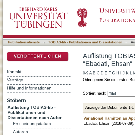
Auflistung TOBIAS-lib - Publikationen und D
DSpace Repositorium (Manakin basiert)
Publikationsdienste
→
TOBIAS-lib - Publikationen und Dissertationen
→
Au
Auflistung TOBIAS
VERÖFFENTLICHEN
"Ebadati, Ehsan"
Kontakt
0-9
A
B
C
D
E
F
G
H
I
J
K
L
Verträge
Oder geben Sie die ersten Bu
Hilfe und Informationen
Sortiert nach:
Stöbern
Auflistung TOBIAS-lib -
Anzeige der Dokumente 1-1
Publikationen und
Dissertationen nach Autor
Variational Hamiltonian A
Ebadati, Ehsan
(
2018-07-09
)
Erscheinungsdatum
Autoren