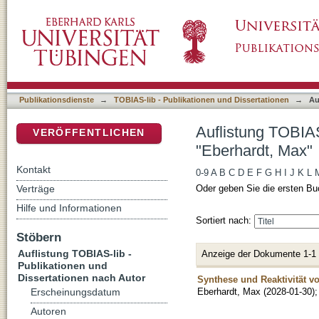
Auflistung TOBIAS-lib - Publikationen und D
DSpace Repositorium (Manakin basiert)
Publikationsdienste
→
TOBIAS-lib - Publikationen und Dissertationen
→
Au
Auflistung TOBIAS
VERÖFFENTLICHEN
"Eberhardt, Max"
Kontakt
0-9
A
B
C
D
E
F
G
H
I
J
K
L
Verträge
Oder geben Sie die ersten Bu
Hilfe und Informationen
Sortiert nach:
Stöbern
Auflistung TOBIAS-lib -
Anzeige der Dokumente 1-1
Publikationen und
Dissertationen nach Autor
Synthese und Reaktivität 
Eberhardt, Max
(
2028-01-30
)
Erscheinungsdatum
Autoren