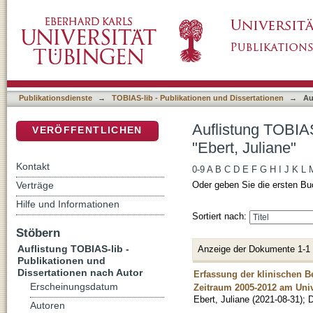
Auflistung TOBIAS-lib - Publikationen und Di
DSpace Repositorium (Manakin basiert)
Publikationsdienste
→
TOBIAS-lib - Publikationen und Dissertationen
→
Au
Auflistung TOBIAS
VERÖFFENTLICHEN
"Ebert, Juliane"
Kontakt
0-9
A
B
C
D
E
F
G
H
I
J
K
L
Verträge
Oder geben Sie die ersten Bu
Hilfe und Informationen
Sortiert nach:
Stöbern
Auflistung TOBIAS-lib -
Anzeige der Dokumente 1-1
Publikationen und
Dissertationen nach Autor
Erfassung der klinischen 
Erscheinungsdatum
Zeitraum 2005-2012 am Uni
Ebert, Juliane
(
2021-08-31
)
;
D
Autoren