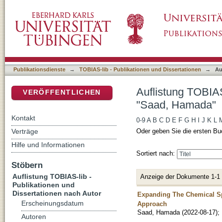
Auflistung TOBIAS-lib - Publikationen und 
DSpace Repositorium (Manakin basiert)
Publikationsdienste
→
TOBIAS-lib - Publikationen und Dissertationen
→
Au
Auflistung TOBIAS
VERÖFFENTLICHEN
"Saad, Hamada"
Kontakt
0-9
A
B
C
D
E
F
G
H
I
J
K
L
Verträge
Oder geben Sie die ersten Bu
Hilfe und Informationen
Sortiert nach:
Stöbern
Auflistung TOBIAS-lib -
Anzeige der Dokumente 1-1
Publikationen und
Dissertationen nach Autor
Expanding The Chemical Sp
Erscheinungsdatum
Approach
Saad, Hamada
(
2022-08-17
)
;
Autoren