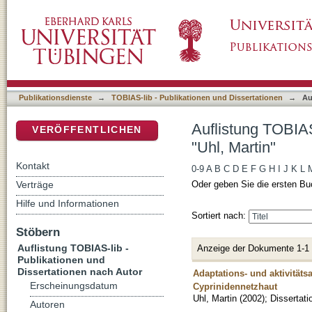
Auflistung TOBIAS-lib - Publikationen und Di
DSpace Repositorium (Manakin basiert)
Publikationsdienste
→
TOBIAS-lib - Publikationen und Dissertationen
→
Au
Auflistung TOBIAS
VERÖFFENTLICHEN
"Uhl, Martin"
Kontakt
0-9
A
B
C
D
E
F
G
H
I
J
K
L
Verträge
Oder geben Sie die ersten Bu
Hilfe und Informationen
Sortiert nach:
Stöbern
Auflistung TOBIAS-lib -
Anzeige der Dokumente 1-1
Publikationen und
Dissertationen nach Autor
Adaptations- und aktivitäts
Erscheinungsdatum
Cyprinidennetzhaut
Uhl, Martin
(
2002
)
;
Dissertati
Autoren