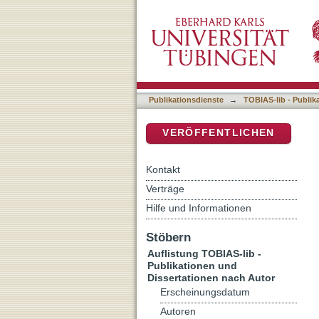
Auflistung TOBIAS-lib - P
DSpace Repositorium (Manakin b
Publikationsdienste
→
TOBIAS-lib - Publik
VERÖFFENTLICHEN
Kontakt
Verträge
Hilfe und Informationen
Stöbern
Auflistung TOBIAS-lib -
Publikationen und
Dissertationen nach Autor
Erscheinungsdatum
Autoren