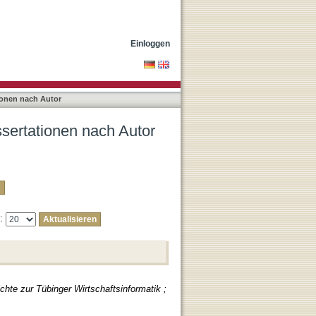
cin, Erdal"
Einloggen
ionen nach Autor
ssertationen nach Autor
e:
ichte zur Tübinger Wirtschaftsinformatik ;