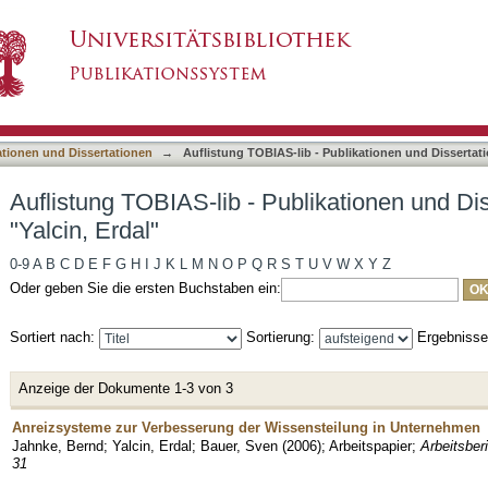
ublikationen und Dissertationen nach Autor "Yal
asiert)
ationen und Dissertationen
→
Auflistung TOBIAS-lib - Publikationen und Dissertat
Auflistung TOBIAS-lib - Publikationen und Di
"Yalcin, Erdal"
0-9
A
B
C
D
E
F
G
H
I
J
K
L
M
N
O
P
Q
R
S
T
U
V
W
X
Y
Z
Oder geben Sie die ersten Buchstaben ein:
Sortiert nach:
Sortierung:
Ergebniss
Anzeige der Dokumente 1-3 von 3
Anreizsysteme zur Verbesserung der Wissensteilung in Unternehmen
Jahnke, Bernd
;
Yalcin, Erdal
;
Bauer, Sven
(
2006
)
;
Arbeitspapier
;
Arbeitsber
31