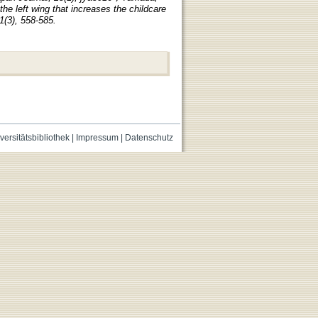
he left wing that increases the childcare
1(3), 558-585.
versitätsbibliothek
|
Impressum
|
Datenschutz