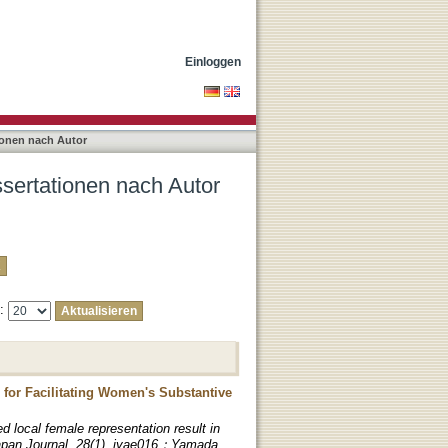
amada, Anju"
Einloggen
ionen nach Autor
ssertationen nach Autor
e:
 for Facilitating Women's Substantive
 local female representation result in
Japan Journal, 28(1), jyae016；Yamada,