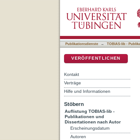
Auflistung TOBIAS-lib - P
DSpace Repositorium (Manakin b
Publikationsdienste
→
TOBIAS-lib - Publik
VERÖFFENTLICHEN
Kontakt
Verträge
Hilfe und Informationen
Stöbern
Auflistung TOBIAS-lib -
Publikationen und
Dissertationen nach Autor
Erscheinungsdatum
Autoren