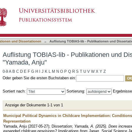
ublikationen und Dissertationen nach Autor "Y
asiert)
ationen und Dissertationen
→
Auflistung TOBIAS-lib - Publikationen und Dissertat
Auflistung TOBIAS-lib - Publikationen und Di
"Yamada, Anju"
0-9
A
B
C
D
E
F
G
H
I
J
K
L
M
N
O
P
Q
R
S
T
U
V
W
X
Y
Z
Oder geben Sie die ersten Buchstaben ein:
Sortiert nach:
Sortierung:
Ergebniss
Anzeige der Dokumente 1-1 von 1
Municipal Political Dynamics in Childcare Implementation: Conditions
Representation
Yamada, Anju
(
2027-05-27
)
;
Dissertation
;
Yamada, A. (2025). Does increased
expanded childcare provisions? Implications from Japan. Social Science 