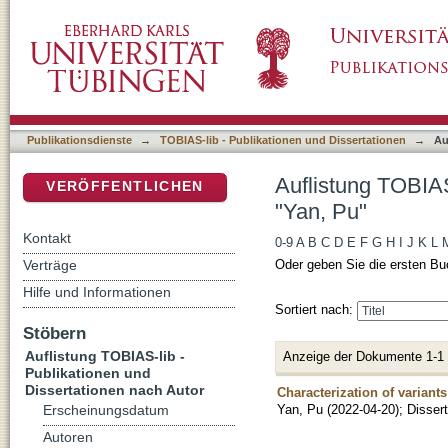
Auflistung TOBIAS-lib - Publikationen und Di
DSpace Repositorium (Manakin basiert)
Publikationsdienste
→
TOBIAS-lib - Publikationen und Dissertationen
→
Au
Auflistung TOBIAS
VERÖFFENTLICHEN
"Yan, Pu"
Kontakt
0-9
A
B
C
D
E
F
G
H
I
J
K
L
Verträge
Oder geben Sie die ersten Bu
Hilfe und Informationen
Sortiert nach:
Stöbern
Auflistung TOBIAS-lib -
Anzeige der Dokumente 1-1
Publikationen und
Dissertationen nach Autor
Characterization of variant
Yan, Pu
(
2022-04-20
)
;
Dissert
Erscheinungsdatum
Autoren