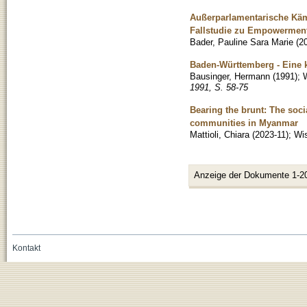
Außerparlamentarische Kä
Fallstudie zu Empowerment
Bader, Pauline Sara Marie
(
2
Baden-Württemberg - Eine 
Bausinger, Hermann
(
1991
)
;
W
1991, S. 58-75
Bearing the brunt: The socia
communities in Myanmar
Mattioli, Chiara
(
2023-11
)
;
Wis
Anzeige der Dokumente 1-2
Kontakt