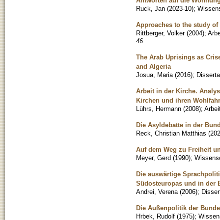
Antworten auf die Wohnun
Ruck, Jan
(
2023-10
)
;
Wissens
Approaches to the study of 
Rittberger, Volker
(
2004
)
;
Arbe
46
The Arab Uprisings as Crise
and Algeria
Josua, Maria
(
2016
)
;
Disserta
Arbeit in der Kirche. Anal
Kirchen und ihren Wohlfahr
Lührs, Hermann
(
2008
)
;
Arbei
Die Asyldebatte in der Bun
Reck, Christian Matthias
(
202
Auf dem Weg zu Freiheit un
Meyer, Gerd
(
1990
)
;
Wissensch
Die auswärtige Sprachpolit
Südosteuropas und in der E
Andrei, Verena
(
2006
)
;
Disser
Die Außenpolitik der Bund
Hrbek, Rudolf
(
1975
)
;
Wissens