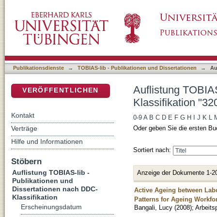
Auflistung TOBIAS-lib - Publikationen und D
DSpace Repositorium (Manakin basiert)
Publikationsdienste
→
TOBIAS-lib - Publikationen und Dissertationen
→
Au
Auflistung TOBIAS
VERÖFFENTLICHEN
Klassifikation "32
Kontakt
0-9
A
B
C
D
E
F
G
H
I
J
K
L
Verträge
Oder geben Sie die ersten Bu
Hilfe und Informationen
Sortiert nach:
Stöbern
Auflistung TOBIAS-lib -
Anzeige der Dokumente 1-2
Publikationen und
Dissertationen nach DDC-
Active Ageing between Labo
Klassifikation
Patterns for Ageing Workfo
Erscheinungsdatum
Bangali, Lucy
(
2008
)
;
Arbeits