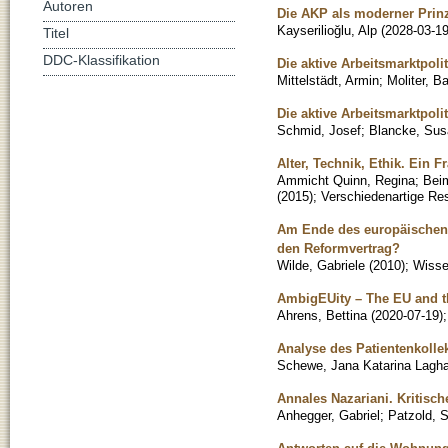
Autoren
Die AKP als moderner Prinz
Kayserilioğlu, Alp
(
2028-03-1
Titel
DDC-Klassifikation
Die aktive Arbeitsmarktpoli
Mittelstädt, Armin
;
Moliter, B
Die aktive Arbeitsmarktpol
Schmid, Josef
;
Blancke, Su
Alter, Technik, Ethik. Ein F
Ammicht Quinn, Regina
;
Bei
(
2015
)
;
Verschiedenartige Res
Am Ende des europäischen 
den Reformvertrag?
Wilde, Gabriele
(
2010
)
;
Wissen
AmbigEUity – The EU and the
Ahrens, Bettina
(
2020-07-19
)
Analyse des Patientenkolle
Schewe, Jana Katarina Lagh
Annales Nazariani. Kritisc
Anhegger, Gabriel
;
Patzold, S