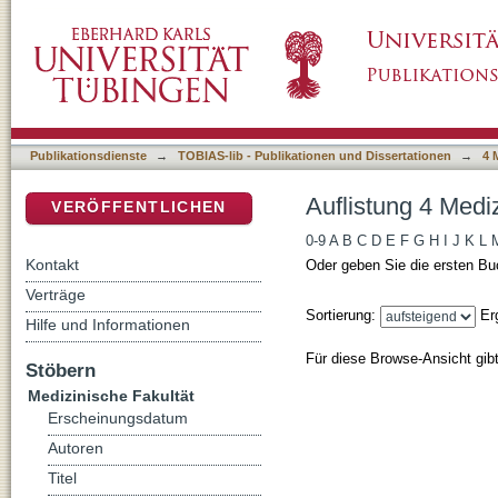
Auflistung 4 Medizinische Fakultät nach DDC
DSpace Repositorium (Manakin basiert)
Publikationsdienste
→
TOBIAS-lib - Publikationen und Dissertationen
→
4 
Auflistung 4 Medi
VERÖFFENTLICHEN
0-9
A
B
C
D
E
F
G
H
I
J
K
L
Kontakt
Oder geben Sie die ersten Bu
Verträge
Sortierung:
Er
Hilfe und Informationen
Für diese Browse-Ansicht gib
Stöbern
Medizinische Fakultät
Erscheinungsdatum
Autoren
Titel