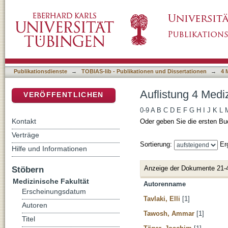
Auflistung 4 Medizinische Fakultät nach Auto
DSpace Repositorium (Manakin basiert)
Publikationsdienste
→
TOBIAS-lib - Publikationen und Dissertationen
→
4 
Auflistung 4 Medi
VERÖFFENTLICHEN
0-9
A
B
C
D
E
F
G
H
I
J
K
L
Kontakt
Oder geben Sie die ersten Bu
Verträge
Sortierung:
Er
Hilfe und Informationen
Anzeige der Dokumente 21-
Stöbern
Medizinische Fakultät
Autorenname
Erscheinungsdatum
Tavlaki, Elli
[1]
Autoren
Tawosh, Ammar
[1]
Titel