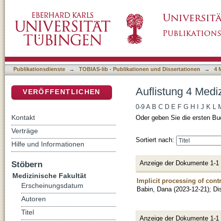
Auflistung 4 Medizinische Fakultät nach Aut
DSpace Repositorium (Manakin basiert)
Publikationsdienste
→
TOBIAS-lib - Publikationen und Dissertationen
→
4 
Auflistung 4 Medi
VERÖFFENTLICHEN
0-9
A
B
C
D
E
F
G
H
I
J
K
L
Kontakt
Oder geben Sie die ersten Bu
Verträge
Sortiert nach:
Hilfe und Informationen
Anzeige der Dokumente 1-1
Stöbern
Medizinische Fakultät
Implicit processing of cont
Erscheinungsdatum
Babin, Dana
(
2023-12-21
)
;
Di
Autoren
Titel
Anzeige der Dokumente 1-1