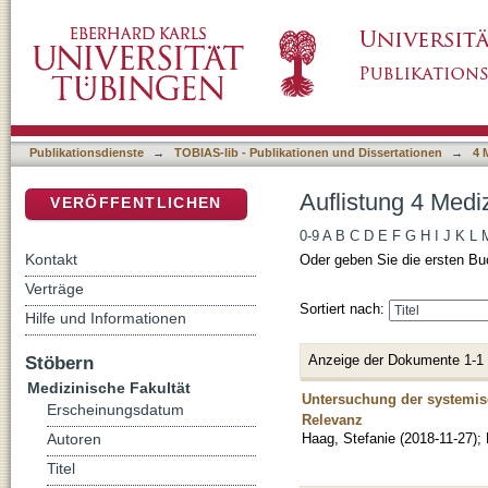
Auflistung 4 Medizinische Fakultät nach Auto
DSpace Repositorium (Manakin basiert)
Publikationsdienste
→
TOBIAS-lib - Publikationen und Dissertationen
→
4 
Auflistung 4 Medi
VERÖFFENTLICHEN
0-9
A
B
C
D
E
F
G
H
I
J
K
L
Kontakt
Oder geben Sie die ersten Bu
Verträge
Sortiert nach:
Hilfe und Informationen
Anzeige der Dokumente 1-1
Stöbern
Medizinische Fakultät
Untersuchung der systemi
Erscheinungsdatum
Relevanz
Haag, Stefanie
(
2018-11-27
)
;
Autoren
Titel