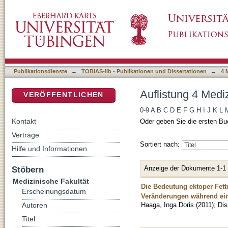
Auflistung 4 Medizinische Fakultät nach Auto
DSpace Repositorium (Manakin basiert)
Publikationsdienste
→
TOBIAS-lib - Publikationen und Dissertationen
→
4 
Auflistung 4 Medi
VERÖFFENTLICHEN
0-9
A
B
C
D
E
F
G
H
I
J
K
L
Kontakt
Oder geben Sie die ersten Bu
Verträge
Sortiert nach:
Hilfe und Informationen
Anzeige der Dokumente 1-1
Stöbern
Medizinische Fakultät
Die Bedeutung ektoper Fett
Erscheinungsdatum
Veränderungen während eine
Haaga, Inga Doris
(
2011
)
;
Dis
Autoren
Titel