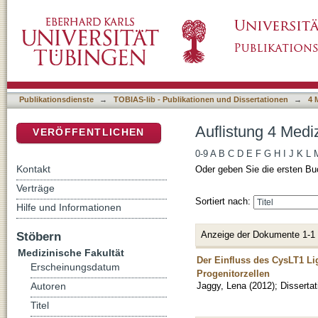
Auflistung 4 Medizinische Fakultät nach Auto
DSpace Repositorium (Manakin basiert)
Publikationsdienste
→
TOBIAS-lib - Publikationen und Dissertationen
→
4 
Auflistung 4 Medi
VERÖFFENTLICHEN
0-9
A
B
C
D
E
F
G
H
I
J
K
L
Kontakt
Oder geben Sie die ersten Bu
Verträge
Sortiert nach:
Hilfe und Informationen
Anzeige der Dokumente 1-1
Stöbern
Medizinische Fakultät
Der Einfluss des CysLT1 Li
Erscheinungsdatum
Progenitorzellen
Jaggy, Lena
(
2012
)
;
Dissertat
Autoren
Titel