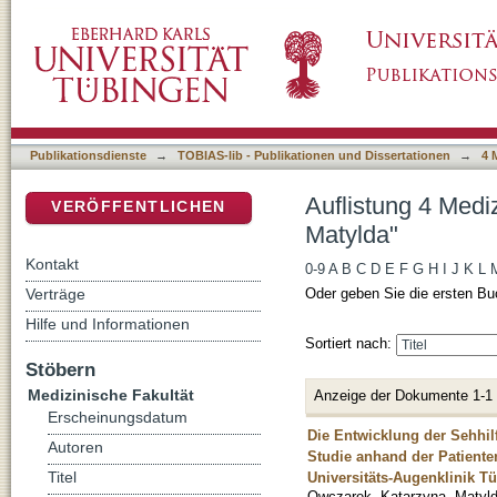
Auflistung 4 Medizinische Fakultät nach Aut
DSpace Repositorium (Manakin basiert)
Publikationsdienste
→
TOBIAS-lib - Publikationen und Dissertationen
→
4 
Auflistung 4 Medi
VERÖFFENTLICHEN
Matylda"
Kontakt
0-9
A
B
C
D
E
F
G
H
I
J
K
L
Verträge
Oder geben Sie die ersten Bu
Hilfe und Informationen
Sortiert nach:
Stöbern
Medizinische Fakultät
Anzeige der Dokumente 1-1
Erscheinungsdatum
Die Entwicklung der Sehhil
Autoren
Studie anhand der Patiente
Universitäts-Augenklinik T
Titel
Owczarek, Katarzyna, Matyl