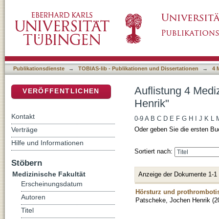
Auflistung 4 Medizinische Fakultät nach Aut
DSpace Repositorium (Manakin basiert)
Publikationsdienste
→
TOBIAS-lib - Publikationen und Dissertationen
→
4 
Auflistung 4 Medi
VERÖFFENTLICHEN
Henrik"
Kontakt
0-9
A
B
C
D
E
F
G
H
I
J
K
L
Verträge
Oder geben Sie die ersten Bu
Hilfe und Informationen
Sortiert nach:
Stöbern
Medizinische Fakultät
Anzeige der Dokumente 1-1
Erscheinungsdatum
Hörsturz und prothrombotis
Autoren
Patscheke, Jochen Henrik
(
2
Titel