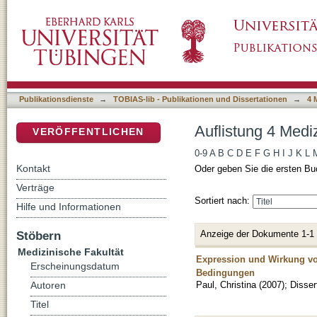
Auflistung 4 Medizinische Fakultät nach Autor
DSpace Repositorium (Manakin basiert)
Publikationsdienste
→
TOBIAS-lib - Publikationen und Dissertationen
→
4 
Auflistung 4 Mediz
VERÖFFENTLICHEN
0-9
A
B
C
D
E
F
G
H
I
J
K
L
Kontakt
Oder geben Sie die ersten Bu
Verträge
Sortiert nach:
Hilfe und Informationen
Anzeige der Dokumente 1-1
Stöbern
Medizinische Fakultät
Expression und Wirkung vo
Erscheinungsdatum
Bedingungen
Paul, Christina
(
2007
)
;
Disser
Autoren
Titel