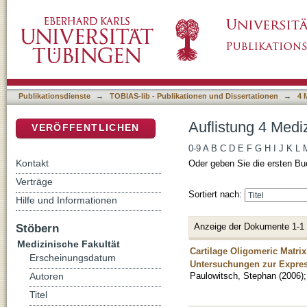
Auflistung 4 Medizinische Fakultät nach Aut
DSpace Repositorium (Manakin basiert)
Publikationsdienste
→
TOBIAS-lib - Publikationen und Dissertationen
→
4 
Auflistung 4 Medi
VERÖFFENTLICHEN
0-9
A
B
C
D
E
F
G
H
I
J
K
L
Kontakt
Oder geben Sie die ersten Bu
Verträge
Sortiert nach:
Hilfe und Informationen
Anzeige der Dokumente 1-1
Stöbern
Medizinische Fakultät
Cartilage Oligomeric Matri
Erscheinungsdatum
Untersuchungen zur Expres
Paulowitsch, Stephan
(
2006
)
Autoren
Titel