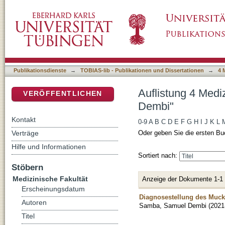
Auflistung 4 Medizinische Fakultät nach Au
DSpace Repositorium (Manakin basiert)
Publikationsdienste
→
TOBIAS-lib - Publikationen und Dissertationen
→
4 
Auflistung 4 Medi
VERÖFFENTLICHEN
Dembi"
Kontakt
0-9
A
B
C
D
E
F
G
H
I
J
K
L
Verträge
Oder geben Sie die ersten Bu
Hilfe und Informationen
Sortiert nach:
Stöbern
Medizinische Fakultät
Anzeige der Dokumente 1-1
Erscheinungsdatum
Diagnosestellung des Muck
Autoren
Samba, Samuel Dembi
(
2021
Titel