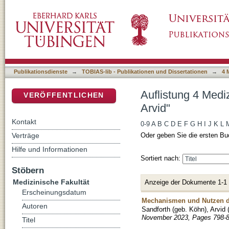
Auflistung 4 Medizinische Fakultät nach Auto
DSpace Repositorium (Manakin basiert)
Publikationsdienste
→
TOBIAS-lib - Publikationen und Dissertationen
→
4 
Auflistung 4 Medi
VERÖFFENTLICHEN
Arvid"
Kontakt
0-9
A
B
C
D
E
F
G
H
I
J
K
L
Verträge
Oder geben Sie die ersten Bu
Hilfe und Informationen
Sortiert nach:
Stöbern
Medizinische Fakultät
Anzeige der Dokumente 1-1
Erscheinungsdatum
Mechanismen und Nutzen de
Autoren
Sandforth (geb. Köhn), Arvid
November 2023, Pages 798-8
Titel