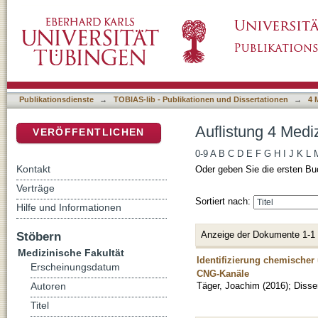
Auflistung 4 Medizinische Fakultät nach Auto
DSpace Repositorium (Manakin basiert)
Publikationsdienste
→
TOBIAS-lib - Publikationen und Dissertationen
→
4 
Auflistung 4 Medi
VERÖFFENTLICHEN
0-9
A
B
C
D
E
F
G
H
I
J
K
L
Kontakt
Oder geben Sie die ersten Bu
Verträge
Sortiert nach:
Hilfe und Informationen
Anzeige der Dokumente 1-1
Stöbern
Medizinische Fakultät
Identifizierung chemischer
Erscheinungsdatum
CNG-Kanäle
Täger, Joachim
(
2016
)
;
Disse
Autoren
Titel