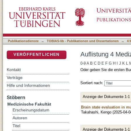
Auflistung 4 Medizinische Fakultät nach Aut
DSpace Repositorium (Manakin basiert)
Publikationsdienste
→
TOBIAS-lib - Publikationen und Dissertationen
→
4 
Auflistung 4 Medi
VERÖFFENTLICHEN
0-9
A
B
C
D
E
F
G
H
I
J
K
L
Kontakt
Oder geben Sie die ersten Bu
Verträge
Sortiert nach:
Hilfe und Informationen
Anzeige der Dokumente 1-1
Stöbern
Medizinische Fakultät
Brain state evaluation in m
Erscheinungsdatum
Takahashi, Kengo
(
2025-04-0
Autoren
Titel
Anzeige der Dokumente 1-1