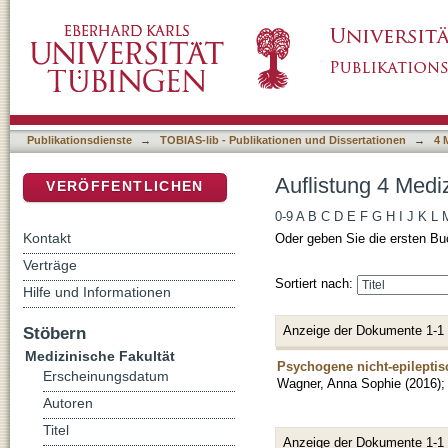
Auflistung 4 Medizinische Fakultät nach Aut
DSpace Repositorium (Manakin basiert)
Publikationsdienste
→
TOBIAS-lib - Publikationen und Dissertationen
→
4 
Auflistung 4 Medi
VERÖFFENTLICHEN
0-9
A
B
C
D
E
F
G
H
I
J
K
L
Kontakt
Oder geben Sie die ersten Bu
Verträge
Sortiert nach:
Hilfe und Informationen
Anzeige der Dokumente 1-1
Stöbern
Medizinische Fakultät
Psychogene nicht-epileptis
Erscheinungsdatum
Wagner, Anna Sophie
(
2016
)
Autoren
Titel
Anzeige der Dokumente 1-1