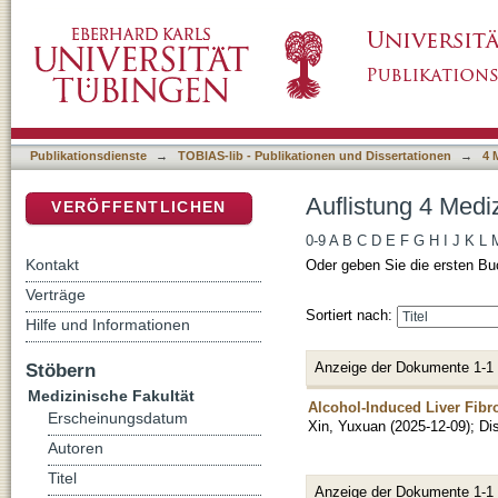
Auflistung 4 Medizinische Fakultät nach Auto
DSpace Repositorium (Manakin basiert)
Publikationsdienste
→
TOBIAS-lib - Publikationen und Dissertationen
→
4 
Auflistung 4 Medi
VERÖFFENTLICHEN
0-9
A
B
C
D
E
F
G
H
I
J
K
L
Kontakt
Oder geben Sie die ersten Bu
Verträge
Sortiert nach:
Hilfe und Informationen
Anzeige der Dokumente 1-1
Stöbern
Medizinische Fakultät
Alcohol‑Induced Liver Fibr
Erscheinungsdatum
Xin, Yuxuan
(
2025-12-09
)
;
Di
Autoren
Titel
Anzeige der Dokumente 1-1