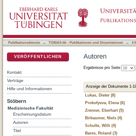
Autoren
DSpace Repositorium (Manakin basiert)
Publikationsdienste
→
TOBIAS-lib - Publikationen und Dissertationen
→
4 
Autoren
VERÖFFENTLICHEN
Ergebnisse pro Seite:
Kontakt
Verträge
Anzeige der Dokumente 1-1
Hilfe und Informationen
Lukas, Dieter (8)
Stöbern
Prokofyeva, Elena (6)
Medizinische Fakultät
Zrenner, Eberhart (5)
Erscheinungsdatum
Birbaumer, Niels (4)
Autoren
Schulte, Willi (4)
Titel
Bares, Roland (3)