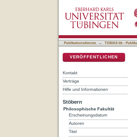
Auflistung 5 Philosophisc
DSpace Repositorium (Manakin b
Publikationsdienste
→
TOBIAS-lib - Publik
VERÖFFENTLICHEN
Kontakt
Verträge
Hilfe und Informationen
Stöbern
Philosophische Fakultät
Erscheinungsdatum
Autoren
Titel