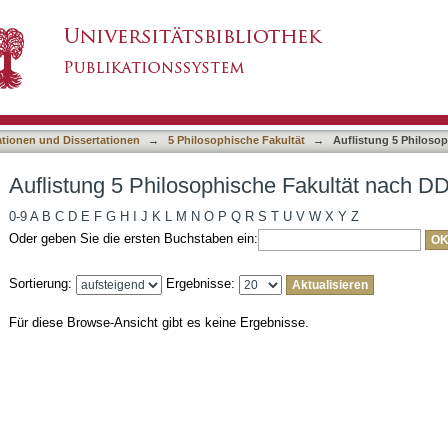
he Fakultät nach DDC-Klassifikation
asiert)
ationen und Dissertationen
→
5 Philosophische Fakultät
→
Auflistung 5 Philosop
Auflistung 5 Philosophische Fakultät nach DD
0-9
A
B
C
D
E
F
G
H
I
J
K
L
M
N
O
P
Q
R
S
T
U
V
W
X
Y
Z
Oder geben Sie die ersten Buchstaben ein:
Sortierung:
Ergebnisse:
Für diese Browse-Ansicht gibt es keine Ergebnisse.