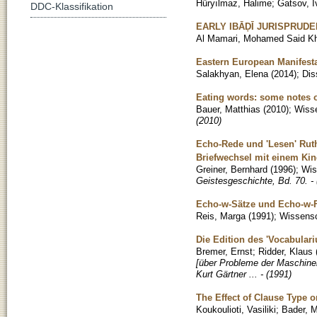
Hüryılmaz, Halime
;
Gatsov, I
DDC-Klassifikation
EARLY IBĀḌĪ JURISPRUDE
Al Mamari, Mohamed Said Kh
Eastern European Manifesta
Salakhyan, Elena
(
2014
)
;
Dis
Eating words: some notes 
Bauer, Matthias
(
2010
)
;
Wisse
(2010)
Echo-Rede und 'Lesen' Rut
Briefwechsel mit einem Ki
Greiner, Bernhard
(
1996
)
;
Wis
Geistesgeschichte, Bd. 70. - 
Echo-w-Sätze und Echo-w-
Reis, Marga
(
1991
)
;
Wissensch
Die Edition des 'Vocabular
Bremer, Ernst
;
Ridder, Klaus
[über Probleme der Maschinell
Kurt Gärtner ... - (1991)
The Effect of Clause Type 
Koukoulioti, Vasiliki
;
Bader, 