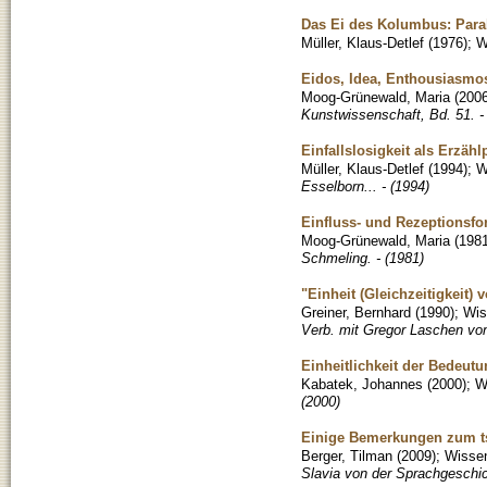
Das Ei des Kolumbus: Parab
Müller, Klaus-Detlef
(
1976
)
;
W
Eidos, Idea, Enthousiasmos
Moog-Grünewald, Maria
(
200
Kunstwissenschaft, Bd. 51. -
Einfallslosigkeit als Erzäh
Müller, Klaus-Detlef
(
1994
)
;
W
Esselborn... - (1994)
Einfluss- und Rezeptionsf
Moog-Grünewald, Maria
(
198
Schmeling. - (1981)
"Einheit (Gleichzeitigkeit
Greiner, Bernhard
(
1990
)
;
Wis
Verb. mit Gregor Laschen von
Einheitlichkeit der Bedeutu
Kabatek, Johannes
(
2000
)
;
W
(2000)
Einige Bemerkungen zum t
Berger, Tilman
(
2009
)
;
Wissen
Slavia von der Sprachgeschich