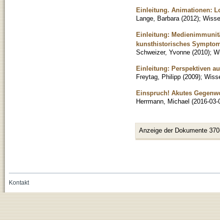
Einleitung. Animationen: L
Lange, Barbara
(
2012
)
;
Wissen
Einleitung: Medienimmunitä
kunsthistorisches Sympto
Schweizer, Yvonne
(
2010
)
;
Wi
Einleitung: Perspektiven a
Freytag, Philipp
(
2009
)
;
Wisse
Einspruch! Akutes Gegenwo
Herrmann, Michael
(
2016-03-
Anzeige der Dokumente 370
Kontakt