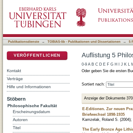
Auflistung 5 Philosophische Fakultät nach Tit
DSpace Repositorium (Manakin basiert)
Publikationsdienste
→
TOBIAS-lib - Publikationen und Dissertationen
→
5 
Auflistung 5 Philo
VERÖFFENTLICHEN
0-9
A
B
C
D
E
F
G
H
I
J
K
L
Kontakt
Oder geben Sie die ersten Bu
Verträge
Sortiert nach:
Hilfe und Informationen
Anzeige der Dokumente 370
Stöbern
Philosophische Fakultät
E-Editionen. Zur neuen Prax
Erscheinungsdatum
Briefwechsel 1898-1935
Kamzelak, Roland S.
(
2004
)
;
Autoren
Titel
The Early Bronze Age Lithi