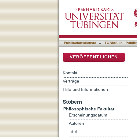
Auflistung 5 Philosophisch
DSpace Repositorium (Manakin b
Publikationsdienste
→
TOBIAS-lib - Publik
VERÖFFENTLICHEN
Kontakt
Verträge
Hilfe und Informationen
Stöbern
Philosophische Fakultät
Erscheinungsdatum
Autoren
Titel