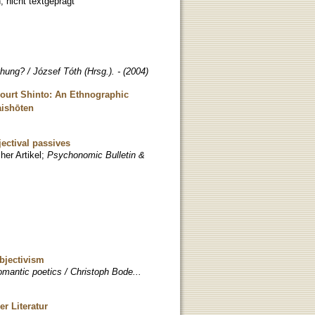
 nicht textgeprägt
hung? / József Tóth (Hrsg.). - (2004)
ourt Shinto: An Ethnographic
aishōten
ectival passives
her Artikel
;
Psychonomic Bulletin &
bjectivism
mantic poetics / Christoph Bode...
er Literatur