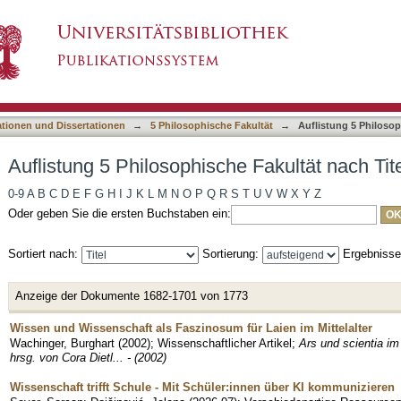
e Fakultät nach Titel
asiert)
ationen und Dissertationen
→
5 Philosophische Fakultät
→
Auflistung 5 Philosop
Auflistung 5 Philosophische Fakultät nach Tit
0-9
A
B
C
D
E
F
G
H
I
J
K
L
M
N
O
P
Q
R
S
T
U
V
W
X
Y
Z
Oder geben Sie die ersten Buchstaben ein:
Sortiert nach:
Sortierung:
Ergebniss
Anzeige der Dokumente 1682-1701 von 1773
Wissen und Wissenschaft als Faszinosum für Laien im Mittelalter
Wachinger, Burghart
(
2002
)
;
Wissenschaftlicher Artikel
;
Ars und scientia im 
hrsg. von Cora Dietl... - (2002)
Wissenschaft trifft Schule - Mit Schüler:innen über KI kommunizieren