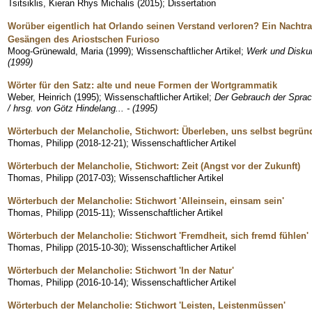
Tsitsiklis, Kieran Rhys Michalis
(
2015
)
;
Dissertation
Worüber eigentlich hat Orlando seinen Verstand verloren? Ein Nacht
Gesängen des Ariostschen Furioso
Moog-Grünewald, Maria
(
1999
)
;
Wissenschaftlicher Artikel
;
Werk und Diskurs
(1999)
Wörter für den Satz: alte und neue Formen der Wortgrammatik
Weber, Heinrich
(
1995
)
;
Wissenschaftlicher Artikel
;
Der Gebrauch der Sprach
/ hrsg. von Götz Hindelang... - (1995)
Wörterbuch der Melancholie, Stichwort: Überleben, uns selbst begrün
Thomas, Philipp
(
2018-12-21
)
;
Wissenschaftlicher Artikel
Wörterbuch der Melancholie, Stichwort: Zeit (Angst vor der Zukunft)
Thomas, Philipp
(
2017-03
)
;
Wissenschaftlicher Artikel
Wörterbuch der Melancholie: Stichwort 'Alleinsein, einsam sein'
Thomas, Philipp
(
2015-11
)
;
Wissenschaftlicher Artikel
Wörterbuch der Melancholie: Stichwort 'Fremdheit, sich fremd fühlen'
Thomas, Philipp
(
2015-10-30
)
;
Wissenschaftlicher Artikel
Wörterbuch der Melancholie: Stichwort 'In der Natur'
Thomas, Philipp
(
2016-10-14
)
;
Wissenschaftlicher Artikel
Wörterbuch der Melancholie: Stichwort 'Leisten, Leistenmüssen'