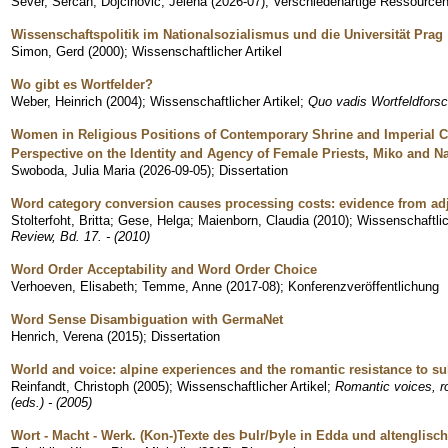
Sever, Sercan
;
Dojčinović, Jelena
(
2026-07
)
;
Verschiedenartige Ressourcen,
Wissenschaftspolitik im Nationalsozialismus und die Universität Prag
Simon, Gerd
(
2000
)
;
Wissenschaftlicher Artikel
Wo gibt es Wortfelder?
Weber, Heinrich
(
2004
)
;
Wissenschaftlicher Artikel
;
Quo vadis Wortfeldforsc
Women in Religious Positions of Contemporary Shrine and Imperial C
Perspective on the Identity and Agency of Female Priests, Miko and N
Swoboda, Julia Maria
(
2026-09-05
)
;
Dissertation
Word category conversion causes processing costs: evidence from adj
Stolterfoht, Britta
;
Gese, Helga
;
Maienborn, Claudia
(
2010
)
;
Wissenschaftlic
Review, Bd. 17. - (2010)
Word Order Acceptability and Word Order Choice
Verhoeven, Elisabeth
;
Temme, Anne
(
2017-08
)
;
Konferenzveröffentlichung
Word Sense Disambiguation with GermaNet
Henrich, Verena
(
2015
)
;
Dissertation
World and voice: alpine experiences and the romantic resistance to su
Reinfandt, Christoph
(
2005
)
;
Wissenschaftlicher Artikel
;
Romantic voices, ro
(eds.) - (2005)
Wort - Macht - Werk. (Kon-)Texte des Þulr/Þyle in Edda und altenglisch