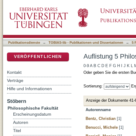
Auflistung 5 Philosophische Fakultät nach Au
DSpace Repositorium (Manakin basiert)
Publikationsdienste
→
TOBIAS-lib - Publikationen und Dissertationen
→
5 
Auflistung 5 Phil
VERÖFFENTLICHEN
0-9
A
B
C
D
E
F
G
H
I
J
K
L
Kontakt
Oder geben Sie die ersten Bu
Verträge
Sortierung:
Er
Hilfe und Informationen
Anzeige der Dokumente 41-
Stöbern
Philosophische Fakultät
Autorenname
Erscheinungsdatum
Bentz, Christian
[1]
Autoren
Benucci, Michele
[1]
Titel