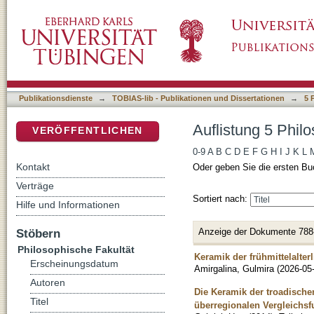
Auflistung 5 Philosophische Fakultät nach Tit
DSpace Repositorium (Manakin basiert)
Publikationsdienste
→
TOBIAS-lib - Publikationen und Dissertationen
→
5 
Auflistung 5 Philo
VERÖFFENTLICHEN
0-9
A
B
C
D
E
F
G
H
I
J
K
L
Kontakt
Oder geben Sie die ersten Bu
Verträge
Sortiert nach:
Hilfe und Informationen
Anzeige der Dokumente 788
Stöbern
Philosophische Fakultät
Keramik der frühmittelalte
Erscheinungsdatum
Amirgalina, Gulmira
(
2026-05
Autoren
Die Keramik der troadische
Titel
überregionalen Vergleichs