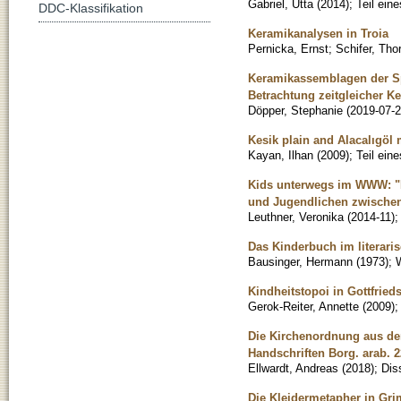
Gabriel, Utta
(
2014
)
;
Teil ein
DDC-Klassifikation
Keramikanalysen in Troia
Pernicka, Ernst
;
Schifer, Tho
Keramikassemblagen der Sp
Betrachtung zeitgleicher K
Döpper, Stephanie
(
2019-07-
Kesik plain and Alacalıgöl
Kayan, Ilhan
(
2009
)
;
Teil ein
Kids unterwegs im WWW: "Di
und Jugendlichen zwischen
Leuthner, Veronika
(
2014-11
)
Das Kinderbuch im literar
Bausinger, Hermann
(
1973
)
;
W
Kindheitstopoi in Gottfrie
Gerok-Reiter, Annette
(
2009
)
Die Kirchenordnung aus de
Handschriften Borg. arab. 2
Ellwardt, Andreas
(
2018
)
;
Dis
Die Kleidermetapher in Gri