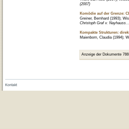
(2007)
Komödie auf der Grenze: C
Greiner, Bernhard
(
1993
)
;
Wis
Christoph Graf v. Nayhauss...
Kompakte Strukturen: direk
Maienborn, Claudia
(
1994
)
;
Wi
Anzeige der Dokumente 788
Kontakt