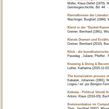
Müller, Klaus-Detlef
(
1970
)
;
W
Geistesgeschichte, Bd. 44. - 
Kleinstformen der Literatur
Wachinger, Burghart
(
1994
)
;
W
Kleist in der "Dunkel-Kamm
Greiner, Bernhard
(
1991
)
;
Wis
Kleists Dramen und Erzähl
Greiner, Bernhard
(
2010
)
;
Bu
Klick - die kunsthistorische
Pasedag , Juliane
;
Pfeiffer , 
Knowing & Doing & Becomin
Luther, Katharina
(
2025-11-03
The koineization process of
Kabatek, Johannes
(
1991
)
;
W
Lingua / ed. por Benigno Fer
Kokutai - Political Shintô
Antoni, Klaus
(
2016-03
)
;
Buc
Kommunikation im Comput
Thon, Jan-Noel
(
2007
)
;
Wissen