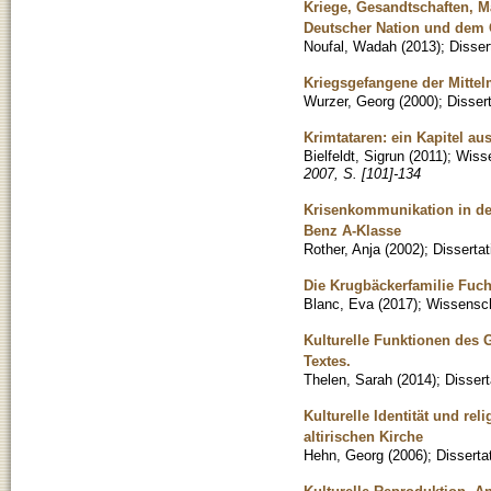
Kriege, Gesandtschaften, 
Deutscher Nation und dem 
Noufal, Wadah
(
2013
)
;
Disser
Kriegsgefangene der Mittel
Wurzer, Georg
(
2000
)
;
Disser
Krimtataren: ein Kapitel a
Bielfeldt, Sigrun
(
2011
)
;
Wisse
2007, S. [101]-134
Krisenkommunikation in der
Benz A-Klasse
Rother, Anja
(
2002
)
;
Dissertat
Die Krugbäckerfamilie Fuc
Blanc, Eva
(
2017
)
;
Wissenscha
Kulturelle Funktionen des 
Textes.
Thelen, Sarah
(
2014
)
;
Dissert
Kulturelle Identität und rel
altirischen Kirche
Hehn, Georg
(
2006
)
;
Disserta