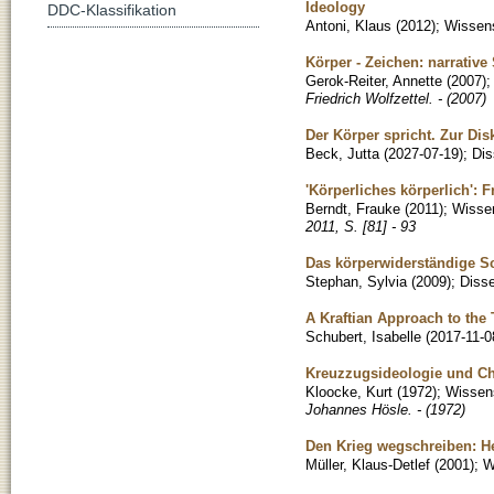
Ideology
DDC-Klassifikation
Antoni, Klaus
(
2012
)
;
Wissens
Körper - Zeichen: narrativ
Gerok-Reiter, Annette
(
2007
)
Friedrich Wolfzettel. - (2007)
Der Körper spricht. Zur Dis
Beck, Jutta
(
2027-07-19
)
;
Dis
'Körperliches körperlich': 
Berndt, Frauke
(
2011
)
;
Wissen
2011, S. [81] - 93
Das körperwiderständige S
Stephan, Sylvia
(
2009
)
;
Disse
A Kraftian Approach to the 
Schubert, Isabelle
(
2017-11-0
Kreuzzugsideologie und C
Kloocke, Kurt
(
1972
)
;
Wissens
Johannes Hösle. - (1972)
Den Krieg wegschreiben: H
Müller, Klaus-Detlef
(
2001
)
;
W