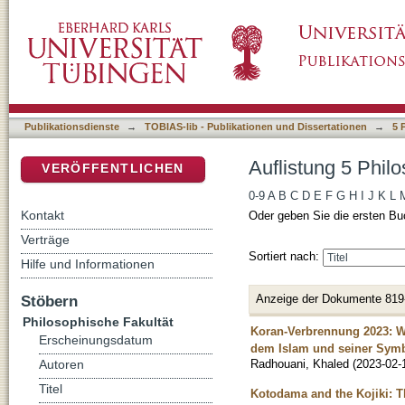
Auflistung 5 Philosophische Fakultät nach Tit
DSpace Repositorium (Manakin basiert)
Publikationsdienste
→
TOBIAS-lib - Publikationen und Dissertationen
→
5 
Auflistung 5 Philo
VERÖFFENTLICHEN
0-9
A
B
C
D
E
F
G
H
I
J
K
L
Kontakt
Oder geben Sie die ersten Bu
Verträge
Sortiert nach:
Hilfe und Informationen
Anzeige der Dokumente 819
Stöbern
Philosophische Fakultät
Koran-Verbrennung 2023: W
Erscheinungsdatum
dem Islam und seiner Sym
Radhouani, Khaled
(
2023-02-
Autoren
Titel
Kotodama and the Kojiki: T