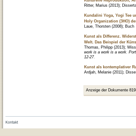
Kulturelle Reproduktion, A
Ritter, Marius
(
2013
)
;
Disserta
Kundalini Yoga, Yogi Tee un
Holy Organization (3HO) de
Laue, Thorsten
(
2008
)
;
Buch
Kunst als Differenz. Wider
Welt. Das Beispiel der Küns
Thomas, Philipp
(
2013
)
;
Wisse
work is a work is a work. Po
12-27.
Kunst als kontemplativer R
Ardjah, Melanie
(
2011
)
;
Disse
Anzeige der Dokumente 819
Kontakt