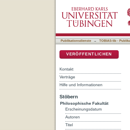
Auflistung 5 Philosophisch
DSpace Repositorium (Manakin b
Publikationsdienste
→
TOBIAS-lib - Publik
VERÖFFENTLICHEN
Kontakt
Verträge
Hilfe und Informationen
Stöbern
Philosophische Fakultät
Erscheinungsdatum
Autoren
Titel