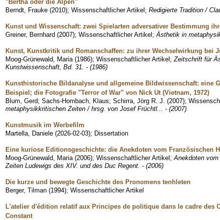
"Bertha oder die Alpen"
Berndt, Frauke
(
2010
)
;
Wissenschaftlicher Artikel
;
Redigierte Tradition / Cla
Kunst und Wissenschaft: zwei Spielarten adversativer Bestimmung ihr
Greiner, Bernhard
(
2007
)
;
Wissenschaftlicher Artikel
;
Ästhetik in metaphysik
Kunst, Kunstkritik und Romanschaffen: zu ihrer Wechselwirkung bei 
Moog-Grünewald, Maria
(
1986
)
;
Wissenschaftlicher Artikel
;
Zeitschrift für 
Kunstwissenschaft, Bd. 31. - (1986)
Kunsthistorische Bildanalyse und allgemeine Bildwissenschaft: eine
Beispiel; die Fotografie "Terror of War" von Nick Ut (Vietnam, 1972)
Blum, Gerd
;
Sachs-Hombach, Klaus
;
Schirra, Jörg R. J.
(
2007
)
;
Wissenschaf
metaphysikkritischen Zeiten / hrsg. von Josef Früchtl... - (2007)
Kunstmusik im Werbefilm
Martella, Daniele
(
2026-02-03
)
;
Dissertation
Eine kuriose Editionsgeschichte: die Anekdoten vom Französischen Hof
Moog-Grünewald, Maria
(
2006
)
;
Wissenschaftlicher Artikel
;
Anekdoten vom 
Zeiten Ludewigs des XIV. und des Duc Regent. - (2006)
Die kurze und bewegte Geschichte des Pronomens tenhleten
Berger, Tilman
(
1994
)
;
Wissenschaftlicher Artikel
L'atelier d'édition relatif aux Principes de politique dans le cadre d
Constant