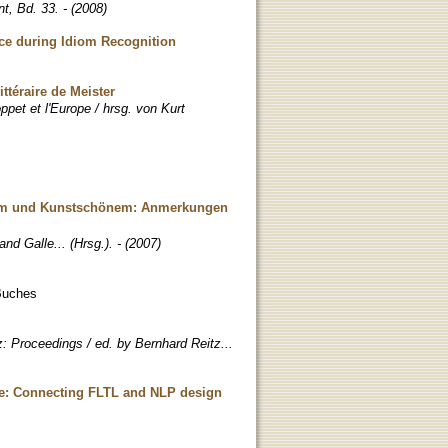
, Bd. 33. - (2008)
nce during Idiom Recognition
ttéraire de Meister
pet et l'Europe / hrsg. von Kurt
önem und Kunstschönem: Anmerkungen
and Galle... (Hrsg.). - (2007)
 Buches
: Proceedings / ed. by Bernhard Reitz...
ge: Connecting FLTL and NLP design