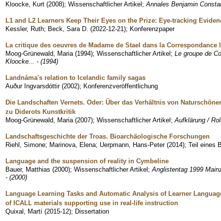
Kloocke, Kurt
(
2008
)
;
Wissenschaftlicher Artikel
;
Annales Benjamin Constant
L1 and L2 Learners Keep Their Eyes on the Prize: Eye-tracking Evide
Kessler, Ruth
;
Beck, Sara D.
(
2022-12-21
)
;
Konferenzpaper
La critique des oeuvres de Madame de Stael dans la Correspondance li
Moog-Grünewald, Maria
(
1994
)
;
Wissenschaftlicher Artikel
;
Le groupe de Cop
Kloocke... - (1994)
Landnáma's relation to Icelandic family sagas
Auður Ingvarsdóttir
(
2002
)
;
Konferenzveröffentlichung
Die Landschaften Vernets. Oder: Über das Verhältnis von Natursch
zu Diderots Kunstkritik
Moog-Grünewald, Maria
(
2007
)
;
Wissenschaftlicher Artikel
;
Aufklärung / Rol
Landschaftsgeschichte der Troas. Bioarchäologische Forschungen
Riehl, Simone
;
Marinova, Elena
;
Uerpmann, Hans-Peter
(
2014
)
;
Teil eines
Language and the suspension of reality in Cymbeline
Bauer, Matthias
(
2000
)
;
Wissenschaftlicher Artikel
;
Anglistentag 1999 Mainz
- (2000)
Language Learning Tasks and Automatic Analysis of Learner Langua
of ICALL materials supporting use in real-life instruction
Quixal, Martí
(
2015-12
)
;
Dissertation