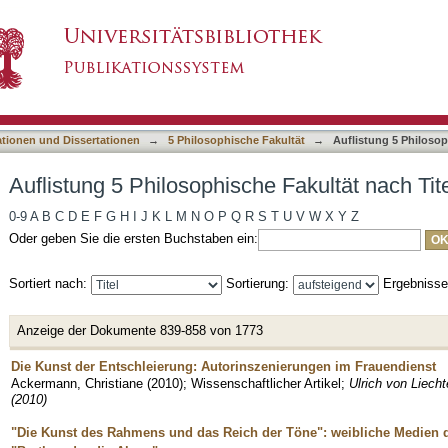
e Fakultät nach Titel
asiert)
ationen und Dissertationen
→
5 Philosophische Fakultät
→
Auflistung 5 Philosop
Auflistung 5 Philosophische Fakultät nach Tit
0-9
A
B
C
D
E
F
G
H
I
J
K
L
M
N
O
P
Q
R
S
T
U
V
W
X
Y
Z
Oder geben Sie die ersten Buchstaben ein:
Sortiert nach:
Sortierung:
Ergebniss
Anzeige der Dokumente 839-858 von 1773
Die Kunst der Entschleierung: Autorinszenierungen im Frauendienst
Ackermann, Christiane
(
2010
)
;
Wissenschaftlicher Artikel
;
Ulrich von Liecht
(2010)
"Die Kunst des Rahmens und das Reich der Töne": weibliche Medien d