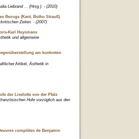
udia Liebrand ... (Hrsg.): - (2010)
es Bezugs (Kant, Botho Strauß)
kritischen Zeiten. - (2007)
Joris-Karl Huysmans
Ästhetik und allgemeine
 Gegenüberstellung am konkreten
tlicher Artikel
;
Ästhetik in
e der Liselotte von der Pfalz
französischen Hofe vorzüglich aus den
es Oeuvres complètes de Benjamin