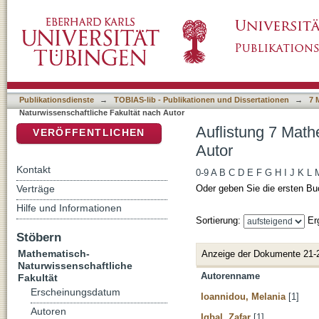
Auflistung 7 Mathematisch-Naturwissenschaft
DSpace Repositorium (Manakin basiert)
Publikationsdienste
→
TOBIAS-lib - Publikationen und Dissertationen
→
7 
Naturwissenschaftliche Fakultät nach Autor
Auflistung 7 Math
VERÖFFENTLICHEN
Autor
Kontakt
0-9
A
B
C
D
E
F
G
H
I
J
K
L
Verträge
Oder geben Sie die ersten Bu
Hilfe und Informationen
Sortierung:
Er
Stöbern
Mathematisch-
Anzeige der Dokumente 21-
Naturwissenschaftliche
Autorenname
Fakultät
Erscheinungsdatum
Ioannidou, Melania
[1]
Autoren
Iqbal, Zafar
[1]