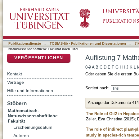
Auflistung 7 Mathematisch-Naturwissenschaftl
DSpace Repositorium (Manakin basiert)
Publikationsdienste
→
TOBIAS-lib - Publikationen und Dissertationen
→
7 
Naturwissenschaftliche Fakultät nach Titel
Auflistung 7 Math
VERÖFFENTLICHEN
0-9
A
B
C
D
E
F
G
H
I
J
K
L
Kontakt
Oder geben Sie die ersten Bu
Verträge
Sortiert nach:
Hilfe und Informationen
Anzeige der Dokumente 414
Stöbern
Mathematisch-
The Role of Gtl2 in Hepato
Naturwissenschaftliche
Zeller, Eva Christina
(
2015
)
;
D
Fakultät
Erscheinungsdatum
The role of indirect plant-p
study in species-rich tempe
Autoren