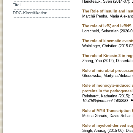
Hanoteaux, Sven
(
2014-07
)
;
Titel
The Role of Insulin and In
DDC-Klassifikation
Marchã Penha, Maria Alexan
The role of IκBζ and IκBNS 
Lorscheid, Sebastian
(
2026-0
The role of kinematic events
Waiblinger, Christian
(
2015-0
The role of Kinesin-3 in re
Zhang, Yao
(
2012
)
;
Dissertat
Role of microbial processes
Glodowska, Martyna Aleksan
Role of monocyte-induced d
proteins in the pathogenesi
Reinhardt, Katharina
(
2015
)
;
10.4049/jimmunol.1400983. 
Role of MYB Transcription F
Molina Garcés, David Sebast
Role of myeloid-derived sup
Singh, Anurag
(
2015-06
)
;
Diss