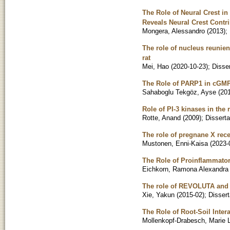
The Role of Neural Crest in
Reveals Neural Crest Contri
Mongera, Alessandro
(
2013
)
;
The role of nucleus reunien
rat
Mei, Hao
(
2020-10-23
)
;
Disser
The Role of PARP1 in cGMP
Sahaboglu Tekgöz, Ayse
(
20
Role of PI-3 kinases in the 
Rotte, Anand
(
2009
)
;
Disserta
The role of pregnane X rece
Mustonen, Enni-Kaisa
(
2023-
The Role of Proinflammato
Eichkorn, Ramona Alexandra
The role of REVOLUTA and 
Xie, Yakun
(
2015-02
)
;
Dissert
The Role of Root-Soil Int
Mollenkopf-Drabesch, Marie Li