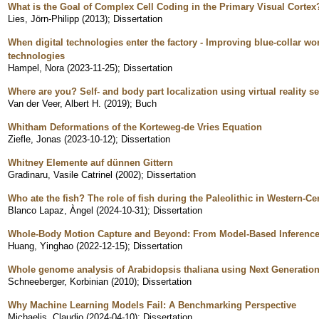
What is the Goal of Complex Cell Coding in the Primary Visual Cortex
Lies, Jörn-Philipp
(
2013
)
;
Dissertation
When digital technologies enter the factory - Improving blue-collar wo
technologies
Hampel, Nora
(
2023-11-25
)
;
Dissertation
Where are you? Self- and body part localization using virtual reality s
Van der Veer, Albert H.
(
2019
)
;
Buch
Whitham Deformations of the Korteweg-de Vries Equation
Ziefle, Jonas
(
2023-10-12
)
;
Dissertation
Whitney Elemente auf dünnen Gittern
Gradinaru, Vasile Catrinel
(
2002
)
;
Dissertation
Who ate the fish? The role of fish during the Paleolithic in Western-C
Blanco Lapaz, Àngel
(
2024-10-31
)
;
Dissertation
Whole-Body Motion Capture and Beyond: From Model-Based Inference
Huang, Yinghao
(
2022-12-15
)
;
Dissertation
Whole genome analysis of Arabidopsis thaliana using Next Generatio
Schneeberger, Korbinian
(
2010
)
;
Dissertation
Why Machine Learning Models Fail: A Benchmarking Perspective
Michaelis, Claudio
(
2024-04-10
)
;
Dissertation