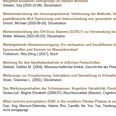
Weighted Koopman Semigroups on Banach Modules
Siewert, Sita
(
2020-10-08
)
;
Dissertation
Weiterentwicklung der Immunpeptidomik: Validierung der Methode, V
peptidbasierte HLA-Typisierung und Unterscheidung von gesundem 
Ghosh, Michael
(
2020-09-16
)
;
Dissertation
Weiterentwicklung des Orf-Virus Stamms D1701-V zur Verwendung als 
Müller, Melanie
(
2022-05-03
)
;
Dissertation
Weitergehende Abwasserreinigung: Ein wirksames und bezahlbares I
Spurenstoffen und Keimen im Wasserkreislauf
Triebskorn, Rita (Hrsg.)
(
2017
)
;
Buch
Werbung für den Apothekenbetrieb in örtlichen Festschriften
Diebold, Steffen M.
(
2004
)
;
Wissenschaftlicher Artikel
;
Geschichte der Phar
Werkzeuge zur Visualisierung, Interaktion und Darstellung in Virtue
Stoev, Stanislav L.
(
2001
)
;
Dissertation
Das Werkzeugverhalten der Schimpansen. Kognitive Variabilität, Flexib
Stolarczyk, Regine Elisabeth
(
2009-07
)
;
Abschlussarbeit (Master)
;
Cognitiv
What controls precipitation δ18O in the southern Tibetan Plateau at s
Gao, Jing
;
Masson-Delmotte, Valerie
;
Risi, Camille
;
He, You
;
Yao, Tandong
nicht textgeprägt