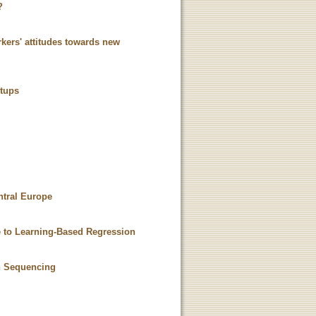
?
rkers' attitudes towards new
etups
entral Europe
 to Learning-Based Regression
n Sequencing