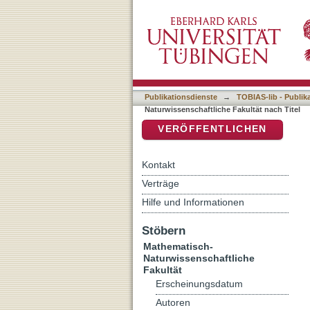
Auflistung 7 Mathematisch
DSpace Repositorium (Manakin b
Publikationsdienste
→
TOBIAS-lib - Publik
Naturwissenschaftliche Fakultät nach Titel
VERÖFFENTLICHEN
Kontakt
Verträge
Hilfe und Informationen
Stöbern
Mathematisch-
Naturwissenschaftliche
Fakultät
Erscheinungsdatum
Autoren