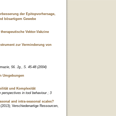
erbesserung der Epitopvorhersage,
und bösartigem Gewebe
therapeutische Vektor-Vakzine
nstrument zur Verminderung von
mazie, 56. Jg., S. 45-48 (2004)
llen Umgebungen
ilität und Komplexität
e perspectives in tool behaviour ; 3
easonal and intra-seasonal scales?
(
2013
)
;
Verschiedenartige Ressourcen,