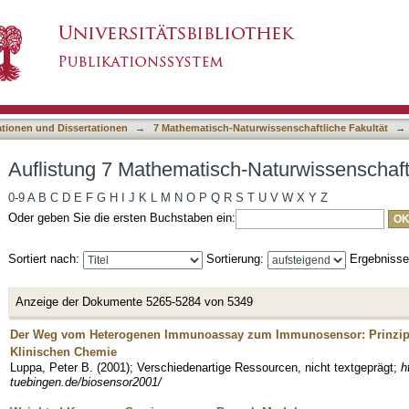
-Naturwissenschaftliche Fakultät nach Titel
asiert)
ationen und Dissertationen
→
7 Mathematisch-Naturwissenschaftliche Fakultät
→
Auflistung 7 Mathematisch-Naturwissenschaftl
0-9
A
B
C
D
E
F
G
H
I
J
K
L
M
N
O
P
Q
R
S
T
U
V
W
X
Y
Z
Oder geben Sie die ersten Buchstaben ein:
Sortiert nach:
Sortierung:
Ergebniss
Anzeige der Dokumente 5265-5284 von 5349
Der Weg vom Heterogenen Immunoassay zum Immunosensor: Prinzipie
Klinischen Chemie
Luppa, Peter B.
(
2001
)
;
Verschiedenartige Ressourcen, nicht textgeprägt
;
h
tuebingen.de/biosensor2001/