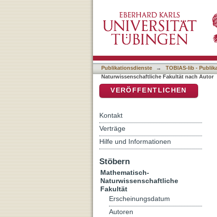
Auflistung 7 Mathematisch
DSpace Repositorium (Manakin b
Publikationsdienste
→
TOBIAS-lib - Publik
Naturwissenschaftliche Fakultät nach Autor
VERÖFFENTLICHEN
Kontakt
Verträge
Hilfe und Informationen
Stöbern
Mathematisch-
Naturwissenschaftliche
Fakultät
Erscheinungsdatum
Autoren