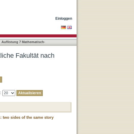
"Lange, Anna"
Einloggen
Auflistung 7 Mathematisch-
liche Fakultät nach
e:
: two sides of the same story