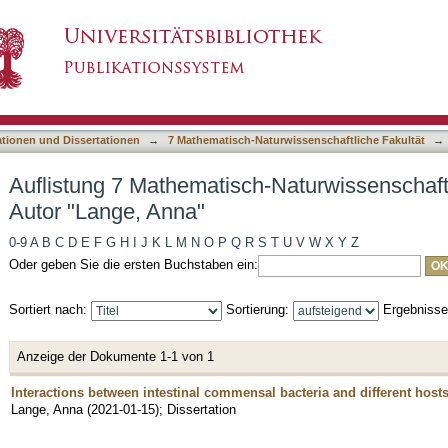
-Naturwissenschaftliche Fakultät nach Autor 
asiert)
ationen und Dissertationen
→
7 Mathematisch-Naturwissenschaftliche Fakultät
→
Auflistung 7 Mathematisch-Naturwissenschaft
Autor "Lange, Anna"
0-9
A
B
C
D
E
F
G
H
I
J
K
L
M
N
O
P
Q
R
S
T
U
V
W
X
Y
Z
Oder geben Sie die ersten Buchstaben ein:
Sortiert nach:
Sortierung:
Ergebniss
Anzeige der Dokumente 1-1 von 1
Interactions between intestinal commensal bacteria and different hosts
Lange, Anna
(
2021-01-15
)
;
Dissertation