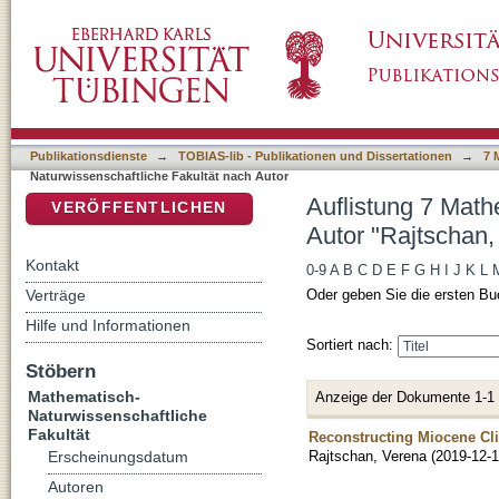
Auflistung 7 Mathematisch-Naturwissenschaft
DSpace Repositorium (Manakin basiert)
Publikationsdienste
→
TOBIAS-lib - Publikationen und Dissertationen
→
7 
Naturwissenschaftliche Fakultät nach Autor
Auflistung 7 Math
VERÖFFENTLICHEN
Autor "Rajtschan,
Kontakt
0-9
A
B
C
D
E
F
G
H
I
J
K
L
Verträge
Oder geben Sie die ersten Bu
Hilfe und Informationen
Sortiert nach:
Stöbern
Mathematisch-
Anzeige der Dokumente 1-1
Naturwissenschaftliche
Fakultät
Reconstructing Miocene Cli
Rajtschan, Verena
(
2019-12-
Erscheinungsdatum
Autoren