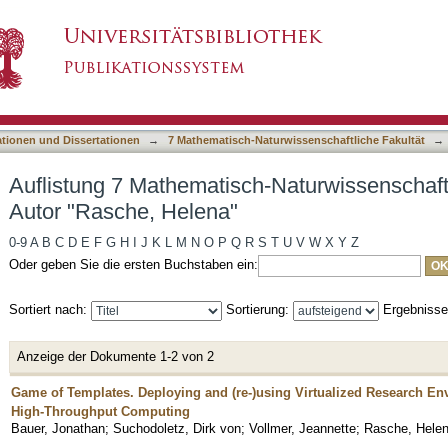
h-Naturwissenschaftliche Fakultät nach Autor 
asiert)
ationen und Dissertationen
→
7 Mathematisch-Naturwissenschaftliche Fakultät
→
Auflistung 7 Mathematisch-Naturwissenschaft
Autor "Rasche, Helena"
0-9
A
B
C
D
E
F
G
H
I
J
K
L
M
N
O
P
Q
R
S
T
U
V
W
X
Y
Z
Oder geben Sie die ersten Buchstaben ein:
Sortiert nach:
Sortierung:
Ergebniss
Anzeige der Dokumente 1-2 von 2
Game of Templates. Deploying and (re-)using Virtualized Research E
High-Throughput Computing
Bauer, Jonathan
;
Suchodoletz, Dirk von
;
Vollmer, Jeannette
;
Rasche, Hele