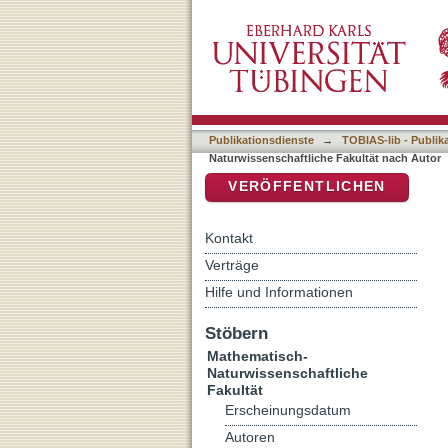
Auflistung 7 Mathematisc
DSpace Repositorium (Manakin b
Publikationsdienste
→
TOBIAS-lib - Publik
Naturwissenschaftliche Fakultät nach Autor
VERÖFFENTLICHEN
Kontakt
Verträge
Hilfe und Informationen
Stöbern
Mathematisch-
Naturwissenschaftliche
Fakultät
Erscheinungsdatum
Autoren