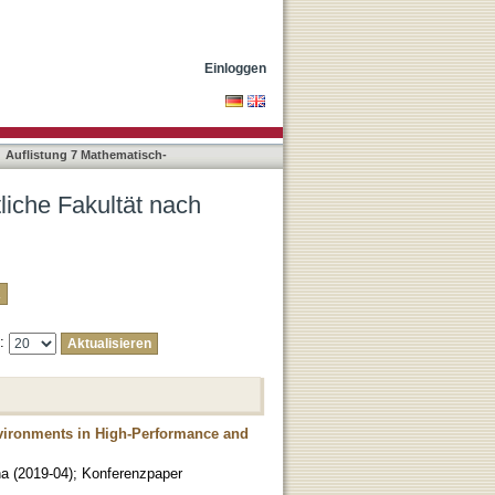
"Rasche, Helena"
Einloggen
Auflistung 7 Mathematisch-
liche Fakultät nach
e:
nvironments in High-Performance and
na
(
2019-04
)
;
Konferenzpaper