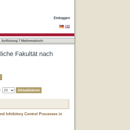
"van den Hoek Ostende,
Einloggen
Auflistung 7 Mathematisch-
liche Fakultät nach
e:
nd Inhibitory Control Processes in