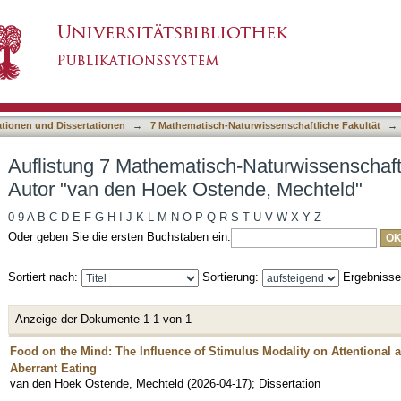
h-Naturwissenschaftliche Fakultät nach Autor 
asiert)
ationen und Dissertationen
→
7 Mathematisch-Naturwissenschaftliche Fakultät
→
Auflistung 7 Mathematisch-Naturwissenschaft
Autor "van den Hoek Ostende, Mechteld"
0-9
A
B
C
D
E
F
G
H
I
J
K
L
M
N
O
P
Q
R
S
T
U
V
W
X
Y
Z
Oder geben Sie die ersten Buchstaben ein:
Sortiert nach:
Sortierung:
Ergebniss
Anzeige der Dokumente 1-1 von 1
Food on the Mind: The Influence of Stimulus Modality on Attentional a
Aberrant Eating
van den Hoek Ostende, Mechteld
(
2026-04-17
)
;
Dissertation