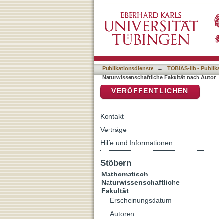
Auflistung 7 Mathematisc
DSpace Repositorium (Manakin b
Mechteld"
Publikationsdienste
→
TOBIAS-lib - Publik
Naturwissenschaftliche Fakultät nach Autor
VERÖFFENTLICHEN
Kontakt
Verträge
Hilfe und Informationen
Stöbern
Mathematisch-
Naturwissenschaftliche
Fakultät
Erscheinungsdatum
Autoren