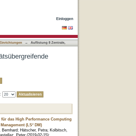
tungen nach Autor "Resch,
Einloggen
 Einrichtungen
→
Auflistung 8 Zentrale,
ltätsübergreifende
e:
 für das High Performance Computing
ta Management (LS² DM)
, Bernhard
;
Hätscher, Petra
;
Kolbitsch,
astellaz, Peter
(
2019-02-15
)
;