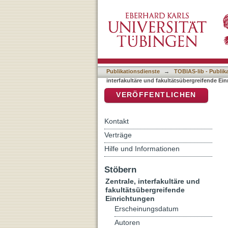
Auflistung 8 Zentrale, int
DSpace Repositorium (Manakin b
Michael"
Publikationsdienste
→
TOBIAS-lib - Publik
interfakultäre und fakultätsübergreifende Ei
VERÖFFENTLICHEN
Kontakt
Verträge
Hilfe und Informationen
Stöbern
Zentrale, interfakultäre und
fakultätsübergreifende
Einrichtungen
Erscheinungsdatum
Autoren