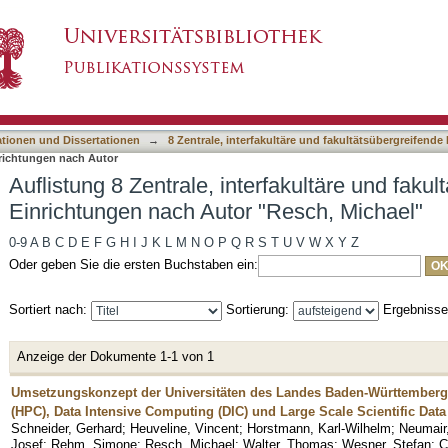
erfakultäre und fakultätsübergreifende Einrich
asiert)
ationen und Dissertationen
→
8 Zentrale, interfakultäre und fakultätsübergreifende
nrichtungen nach Autor
Auflistung 8 Zentrale, interfakultäre und faku
Einrichtungen nach Autor "Resch, Michael"
0-9
A
B
C
D
E
F
G
H
I
J
K
L
M
N
O
P
Q
R
S
T
U
V
W
X
Y
Z
Oder geben Sie die ersten Buchstaben ein:
Sortiert nach:
Sortierung:
Ergebniss
Anzeige der Dokumente 1-1 von 1
Umsetzungskonzept der Universitäten des Landes Baden-Württemberg
(HPC), Data Intensive Computing (DIC) und Large Scale Scientific Da
Schneider, Gerhard
;
Heuveline, Vincent
;
Horstmann, Karl-Wilhelm
;
Neumair
Josef
;
Rehm, Simone
;
Resch, Michael
;
Walter, Thomas
;
Wesner, Stefan
;
C