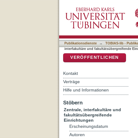
Auflistung 8 Zentrale, int
DSpace Repositorium (Manakin b
Regine"
Publikationsdienste
→
TOBIAS-lib - Publik
interfakultäre und fakultätsübergreifende Ei
VERÖFFENTLICHEN
Kontakt
Verträge
Hilfe und Informationen
Stöbern
Zentrale, interfakultäre und
fakultätsübergreifende
Einrichtungen
Erscheinungsdatum
Autoren