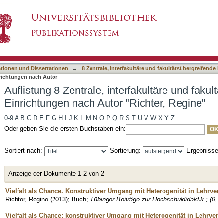
erfakultäre und fakultätsübergreifende Einrichtu
asiert)
ationen und Dissertationen
→
8 Zentrale, interfakultäre und fakultätsübergreifende
nrichtungen nach Autor
Auflistung 8 Zentrale, interfakultäre und faku
Einrichtungen nach Autor "Richter, Regine"
0-9
A
B
C
D
E
F
G
H
I
J
K
L
M
N
O
P
Q
R
S
T
U
V
W
X
Y
Z
Oder geben Sie die ersten Buchstaben ein:
Sortiert nach:
Sortierung:
Ergebniss
Anzeige der Dokumente 1-2 von 2
Vielfalt als Chance. Konstruktiver Umgang mit Heterogenität in Lehrve
Richter, Regine
(
2013
)
;
Buch
;
Tübinger Beiträge zur Hochschuldidaktik ; (9, 
Vielfalt als Chance: konstruktiver Umgang mit Heterogenität in Lehrve