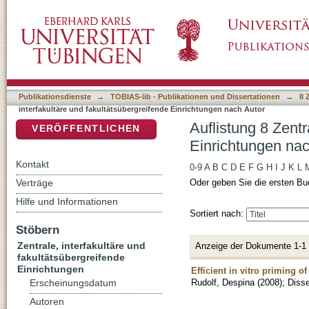
Auflistung 8 Zentrale, interfakultäre und fak
DSpace Repositorium (Manakin basiert)
Despina"
Publikationsdienste
→
TOBIAS-lib - Publikationen und Dissertationen
→
8 
interfakultäre und fakultätsübergreifende Einrichtungen nach Autor
Auflistung 8 Zentr
VERÖFFENTLICHEN
Einrichtungen nac
Kontakt
0-9
A
B
C
D
E
F
G
H
I
J
K
L
Verträge
Oder geben Sie die ersten Bu
Hilfe und Informationen
Sortiert nach:
Stöbern
Zentrale, interfakultäre und
Anzeige der Dokumente 1-1
fakultätsübergreifende
Einrichtungen
Efficient in vitro priming o
Rudolf, Despina
(
2008
)
;
Disse
Erscheinungsdatum
Autoren