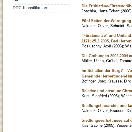
Die Frühlatène-Fürstengrä
DDC-Klassifikation
Joachim, Hans-Eckart
(
2006
)
Fünf Seiten der Würdigung
Nakoinz, Oliver
;
Schmidt, Sa
"Fürstensitze" und Umland 
1171; 25.2.2005, Bad Herren
Posluschny, Axel
(
2005
)
;
Wis
Die Grabungen 2002-2004 au
Müller, Ulrich
;
Grübel, Tamar
Im Schatten der Burg? – V
Gemeinde Herbertingen-Hun
Bofinger, Jörg
;
Krausse, Dirk
Relative und absolute Chr
Kurz, Siegfried
(
2006
)
;
Wissen
Siedlungshierarchie und ku
Nakoinz, Oliver
;
Krausse, Dir
Siedlungsverhältnisse auf 
Kas, Sabine
(
2005
)
;
Wissensch