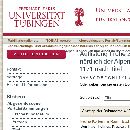
Auflistung Frühe Zentralisierungs- und Urban
DSpace Repositorium (Manakin basiert)
Arbeitsberichte des DFG-SPP 1171 nach Tite
Publikationsdienste
→
TOBIAS-portale
→
Abgeschlossene Portale/Sammlu
Zentralisierungs- und Urbanisierungsprozesse nördlich der Alpen. Kolloquien 
Urbanisierungsprozesse nördlich der Alpen. Kolloquien und Arbeitsberichte de
Auflistung Frühe 
VERÖFFENTLICHEN
nördlich der Alpe
1171 nach Titel
Kontakt
Verträge
0-9
A
B
C
D
E
F
G
H
I
J
K
L
Oder geben Sie die ersten Bu
Hilfe und Informationen
Stöbern
Sortiert nach:
Abgeschlossene
Portale/Sammlungen
Anzeige der Dokumente 4-1
Erscheinungsdatum
Frühe Kelten im Raum Bad 
Autoren
Bernhard, Helmut
;
Kreckel, 
Titel