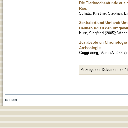
Die Tierknochenfunde aus 
Ries
Schatz, Kristine
;
Stephan, El
Zentralort und Umland: Un
Heuneburg zu den umgebe
Kurz, Siegfried
(
2005
)
;
Wissen
Zur absoluten Chronologie d
Archäologie
Guggisberg, Martin A.
(
2007
)
Anzeige der Dokumente 4-1
Kontakt