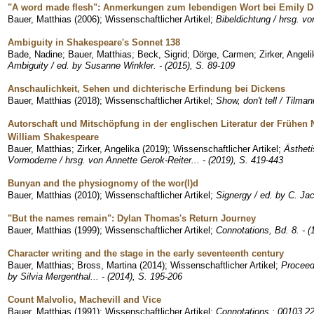
"A word made flesh": Anmerkungen zum lebendigen Wort bei Emily D
Bauer, Matthias
(
2006
)
;
Wissenschaftlicher Artikel
;
Bibeldichtung / hrsg. vo
Ambiguity in Shakespeare's Sonnet 138
Bade, Nadine
;
Bauer, Matthias
;
Beck, Sigrid
;
Dörge, Carmen
;
Zirker, Angeli
Ambiguity / ed. by Susanne Winkler. - (2015), S. 89-109
Anschaulichkeit, Sehen und dichterische Erfindung bei Dickens
Bauer, Matthias
(
2018
)
;
Wissenschaftlicher Artikel
;
Show, don't tell / Tilma
Autorschaft und Mitschöpfung in der englischen Literatur der Frühen 
William Shakespeare
Bauer, Matthias
;
Zirker, Angelika
(
2019
)
;
Wissenschaftlicher Artikel
;
Ästheti
Vormoderne / hrsg. von Annette Gerok-Reiter... - (2019), S. 419-443
Bunyan and the physiognomy of the wor(l)d
Bauer, Matthias
(
2010
)
;
Wissenschaftlicher Artikel
;
Signergy / ed. by C. Jac
"But the names remain": Dylan Thomas's Return Journey
Bauer, Matthias
(
1999
)
;
Wissenschaftlicher Artikel
;
Connotations, Bd. 8. - (1
Character writing and the stage in the early seventeenth century
Bauer, Matthias
;
Bross, Martina
(
2014
)
;
Wissenschaftlicher Artikel
;
Proceed
by Silvia Mergenthal... - (2014), S. 195-206
Count Malvolio, Machevill and Vice
Bauer, Matthias
(
1991
)
;
Wissenschaftlicher Artikel
;
Connotations ; 00103,2