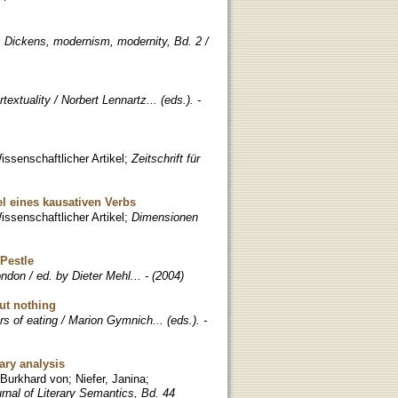
 Dickens, modernism, modernity, Bd. 2 /
textuality / Norbert Lennartz... (eds.). -
issenschaftlicher Artikel
;
Zeitschrift für
l eines kausativen Verbs
issenschaftlicher Artikel
;
Dimensionen
 Pestle
ndon / ed. by Dieter Mehl... - (2004)
ut nothing
s of eating / Marion Gymnich... (eds.). -
ary analysis
 Burkhard von
;
Niefer, Janina
;
rnal of Literary Semantics, Bd. 44