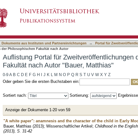
tveröffentlichungen der Philosophischen Fakult
asiert)
Dokumente aus Instituten und Partnereinrichtungen
→
Portal für Zweitveröffent
n der Philosophischen Fakultät nach Autor
Auflistung Portal für Zweitveröffentlichungen
Fakultät nach Autor "Bauer, Matthias"
0-9
A
B
C
D
E
F
G
H
I
J
K
L
M
N
O
P
Q
R
S
T
U
V
W
X
Y
Z
Oder geben Sie die ersten Buchstaben ein:
Sortiert nach:
Sortierung:
Ergebniss
Anzeige der Dokumente 1-20 von 59
"A white paper": anamnesis and the character of the child in Early Mod
Bauer, Matthias
(
2013
)
;
Wissenschaftlicher Artikel
;
Childhood in the English
(2013), S. 31-42