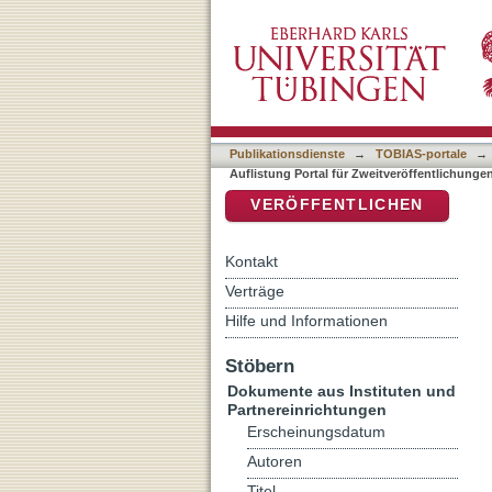
Auflistung Portal für Zwei
DSpace Repositorium (Manakin b
Matthias"
Publikationsdienste
→
TOBIAS-portale
→
Auflistung Portal für Zweitveröffentlichunge
VERÖFFENTLICHEN
Kontakt
Verträge
Hilfe und Informationen
Stöbern
Dokumente aus Instituten und
Partnereinrichtungen
Erscheinungsdatum
Autoren
Titel