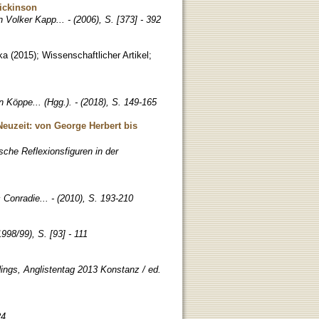
ickinson
n Volker Kapp... - (2006), S. [373] - 392
ka
(
2015
)
;
Wissenschaftlicher Artikel
;
nn Köppe... (Hgg.). - (2018), S. 149-165
Neuzeit: von George Herbert bis
sche Reflexionsfiguren in der
 Conradie... - (2010), S. 193-210
998/99), S. [93] - 111
ings, Anglistentag 2013 Konstanz / ed.
24