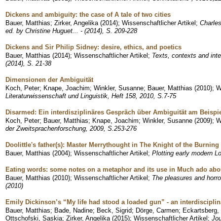
Dickens and ambiguity: the case of A tale of two cities
Bauer, Matthias
;
Zirker, Angelika
(
2014
)
;
Wissenschaftlicher Artikel
;
Charles
ed. by Christine Huguet... - (2014), S. 209-228
Dickens and Sir Philip Sidney: desire, ethics, and poetics
Bauer, Matthias
(
2014
)
;
Wissenschaftlicher Artikel
;
Texts, contexts and inter
(2014), S. 21-38
Dimensionen der Ambiguität
Koch, Peter
;
Knape, Joachim
;
Winkler, Susanne
;
Bauer, Matthias
(
2010
)
;
W
Literaturwissenschaft und Linguistik, Heft 158, 2010, S.7-75
Disarmed: Ein interdisziplinäres Gespräch über Ambiguität am Beispie
Koch, Peter
;
Bauer, Matthias
;
Knape, Joachim
;
Winkler, Susanne
(
2009
)
;
W
der Zweitsprachenforschung, 2009, S.253-276
Doolittle's father(s): Master Merrythought in The Knight of the Burning
Bauer, Matthias
(
2004
)
;
Wissenschaftlicher Artikel
;
Plotting early modern Lo
Eating words: some notes on a metaphor and its use in Much ado abo
Bauer, Matthias
(
2010
)
;
Wissenschaftlicher Artikel
;
The pleasures and horror
(2010)
Emily Dickinson’s “My life had stood a loaded gun” - an interdisciplin
Bauer, Matthias
;
Bade, Nadine
;
Beck, Sigrid
;
Dörge, Carmen
;
Eckartsberg,
Ottschofski, Saskia
;
Zirker, Angelika
(
2015
)
;
Wissenschaftlicher Artikel
;
Jou