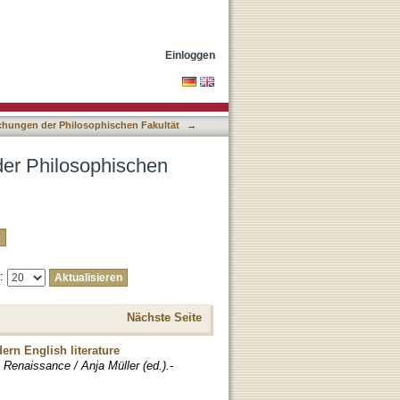
ät nach Autor "Bauer,
Einloggen
lichungen der Philosophischen Fakultät
→
 der Philosophischen
e:
Nächste Seite
ern English literature
 Renaissance / Anja Müller (ed.).-