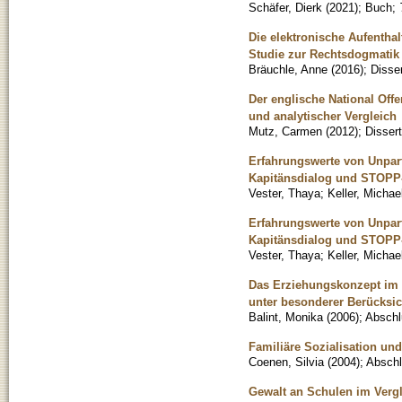
Schäfer, Dierk
(
2021
)
;
Buch
;
Die elektronische Aufentha
Studie zur Rechtsdogmatik 
Bräuchle, Anne
(
2016
)
;
Disser
Der englische National Off
und analytischer Vergleich
Mutz, Carmen
(
2012
)
;
Dissert
Erfahrungswerte von Unpart
Kapitänsdialog und STOPP-
Vester, Thaya
;
Keller, Michae
Erfahrungswerte von Unpart
Kapitänsdialog und STOPP-
Vester, Thaya
;
Keller, Michae
Das Erziehungskonzept im E
unter besonderer Berücksic
Balint, Monika
(
2006
)
;
Abschl
Familiäre Sozialisation un
Coenen, Silvia
(
2004
)
;
Abschl
Gewalt an Schulen im Verg