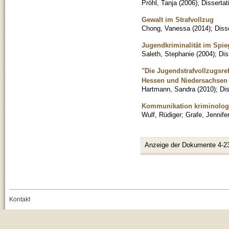
Pröhl, Tanja
(
2006
)
;
Dissertat
Gewalt im Strafvollzug
Chong, Vanessa
(
2014
)
;
Diss
Jugendkriminalität im Spie
Saleth, Stephanie
(
2004
)
;
Dis
"Die Jugendstrafvollzugsr
Hessen und Niedersachsen a
Hartmann, Sandra
(
2010
)
;
Dis
Kommunikation kriminolog
Wulf, Rüdiger
;
Grafe, Jennife
Anzeige der Dokumente 4-2
Kontakt