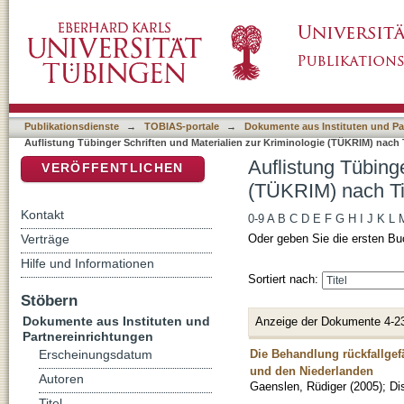
Auflistung Tübinger Schriften und Materialie
DSpace Repositorium (Manakin basiert)
Publikationsdienste
→
TOBIAS-portale
→
Dokumente aus Instituten und Pa
Auflistung Tübinger Schriften und Materialien zur Kriminologie (TÜKRIM) nach T
Auflistung Tübinge
VERÖFFENTLICHEN
(TÜKRIM) nach Ti
Kontakt
0-9
A
B
C
D
E
F
G
H
I
J
K
L
Verträge
Oder geben Sie die ersten Bu
Hilfe und Informationen
Sortiert nach:
Stöbern
Dokumente aus Instituten und
Anzeige der Dokumente 4-2
Partnereinrichtungen
Die Behandlung rückfallgef
Erscheinungsdatum
und den Niederlanden
Autoren
Gaenslen, Rüdiger
(
2005
)
;
Di
Titel